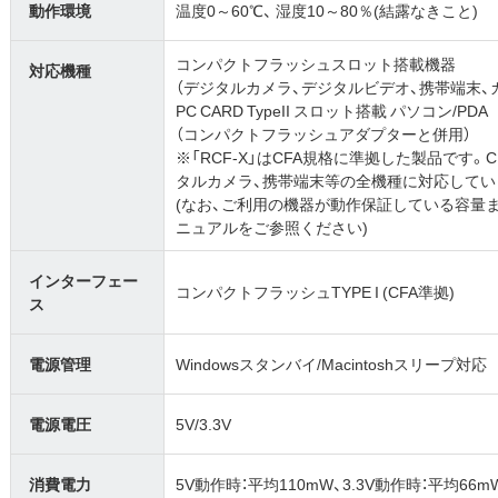
動作環境
温度0～60℃、 湿度10～80％(結露なきこと)
コンパクトフラッシュスロット搭載機器
対応機種
（デジタルカメラ、デジタルビデオ、携帯端末、
PC CARD TypeII スロット搭載 パソコン/PDA
（コンパクトフラッシュアダプターと併用）
※「RCF-X」はCFA規格に準拠した製品です
タルカメラ、携帯端末等の全機種に対応してい
(なお、ご利用の機器が動作保証している容量
ニュアルをご参照ください)
インターフェー
コンパクトフラッシュTYPE I (CFA準拠)
ス
電源管理
Windowsスタンバイ/Macintoshスリープ対応
電源電圧
5V/3.3V
消費電力
5V動作時：平均110mW、3.3V動作時：平均66m