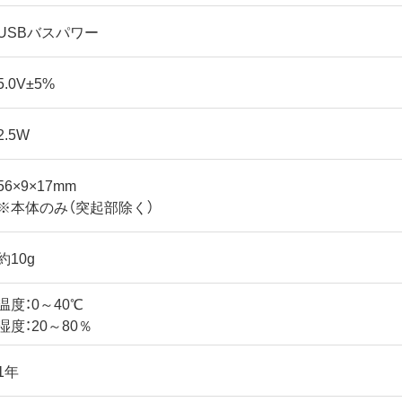
USBバスパワー
5.0V±5%
2.5W
56×9×17mm
※本体のみ（突起部除く）
約10g
温度：0～40℃
湿度：20～80％
1年