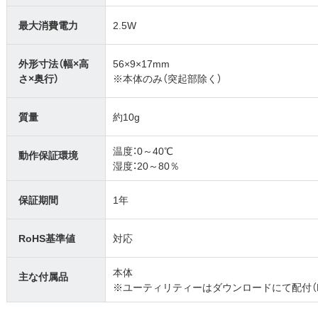
最大消費電力
2.5W
外形寸法（幅×高
56×9×17mm
さ×奥行）
※本体のみ（突起部除く）
質量
約10g
温度：0～40℃
動作保証環境
湿度：20～80％
保証期間
1年
RoHS基準値
対応
本体
主な付属品
※ユーティリティーはダウンロードにて配付（DiskF