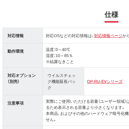
仕様
対応情報
対応OSなどの対応情報は、
対応情報ページ
か
温度：0～40℃
動作環境
湿度：10～85％
※結露なきこと
対応オプション
ウイルスチェッ
（別売）
ク機能延長パッ
OP-RU-EVシリーズ
ク
実際にご使用いただける容量（ユーザー領域）
注意事項
るため表示される容量より小さくなります。
本商品、およびその他のハードウェア暗号化
せん。