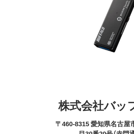
株式会社バッ
〒460-8315 愛知県名
目30番20号（赤門