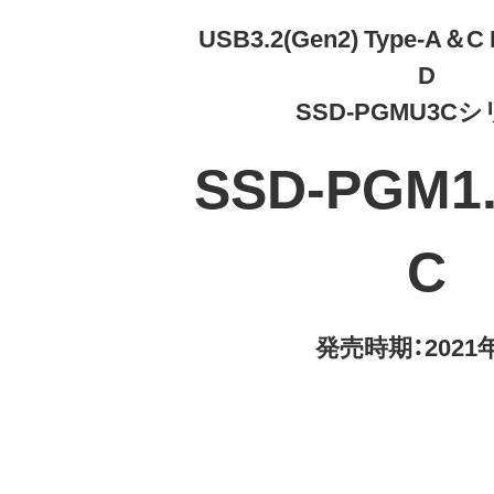
USB3.2(Gen2) Type-A＆C M
D
SSD-PGMU3C
SSD-PGM1.
C
発売時期：2021