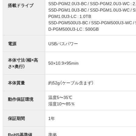
SSD-PGM2.0U3-BC / SSD-PGM2.0U3-WC : 2
搭載ドライブ
SSD-PGM1.0U3-BC / SSD-PGM1.0U3-WC / S
PGM1.0U3-LC : 1.0TB
SSD-PGM500U3-BC / SSD-PGM500U3-WC / 
D-PGM500U3-LC : 500GB
電源
USBバスパワー
本体寸法（幅×高
50×10.9×95mm
さ×奥行）
本体質量
約52g（ケーブル含まず）
温度5〜35℃
動作保証環境
湿度10〜85％
保証期間
1年
RoHS基準値
準拠