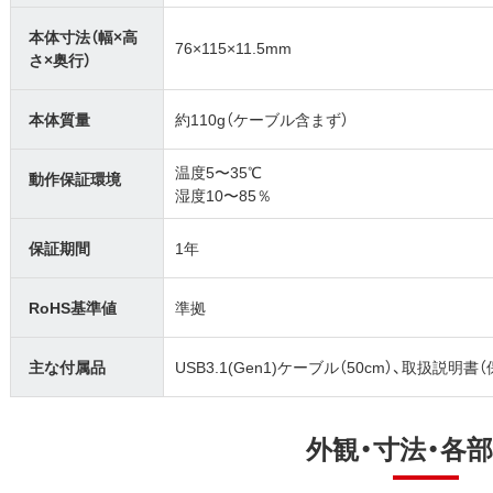
本体寸法（幅×高
76×115×11.5mm
さ×奥行）
本体質量
約110g（ケーブル含まず）
温度5〜35℃
動作保証環境
湿度10〜85％
保証期間
1年
RoHS基準値
準拠
主な付属品
USB3.1(Gen1)ケーブル（50cm）、取扱説明書
外観・寸法・各