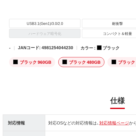
USB3.1(Gen1)/3.0/2.0
耐衝撃
ハードウェア暗号化
コンパクト＆軽量
-
JANコード: 4981254044230
カラー :
ブラック
ブラック 960GB
ブラック 480GB
ブラック 
仕様
対応情報
対応OSなどの対応情報は、
対応情報ページ
か