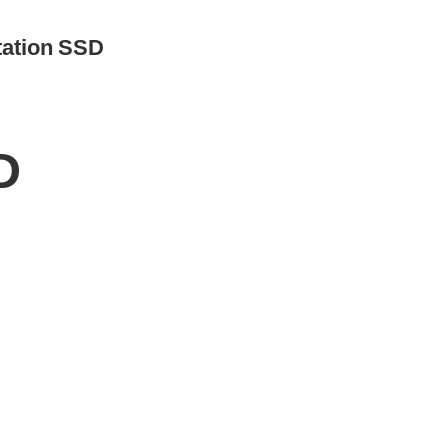
tion SSD
D