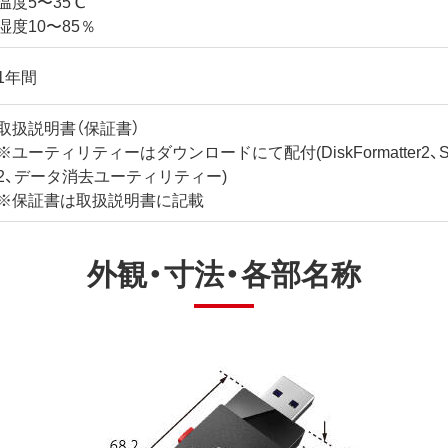
温度5〜35℃
湿度10〜85％
1年間
取扱説明書（保証書）
※ユーティリティーはダウンロードにて配付(DiskFormatter2、Secur
2、データ消去ユーティリティー)
※保証書は取扱説明書に記載
外観・寸法・各部名称