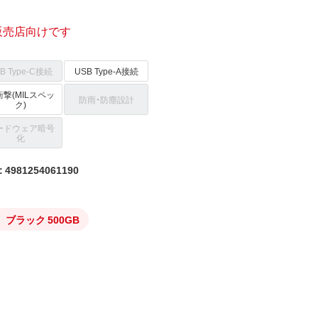
販売店向けです
B Type-C接続
USB Type-A接続
撃(MILスペッ
防雨・防塵設計
ク)
ードウェア暗号
化
4981254061190
ブラック 500GB