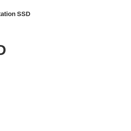
tion SSD
D