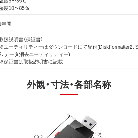
温度5〜35℃
湿度10〜85％
1年間
取扱説明書（保証書）
※ユーティリティーはダウンロードにて配付(DiskFormatter2、Secur
2、データ消去ユーティリティー)
※保証書は取扱説明書に記載
外観・寸法・各部名称