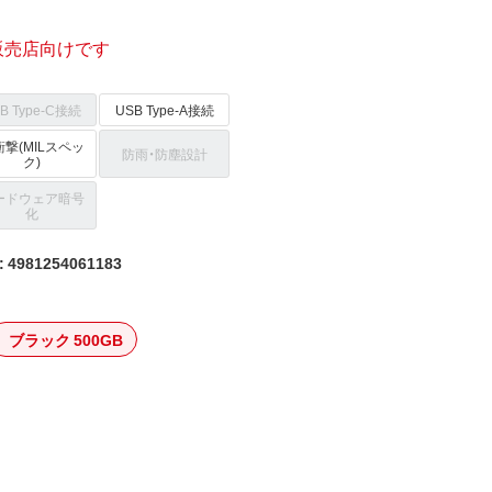
販売店向けです
B Type-C接続
USB Type-A接続
撃(MILスペッ
防雨・防塵設計
ク)
ードウェア暗号
化
4981254061183
ブラック 500GB