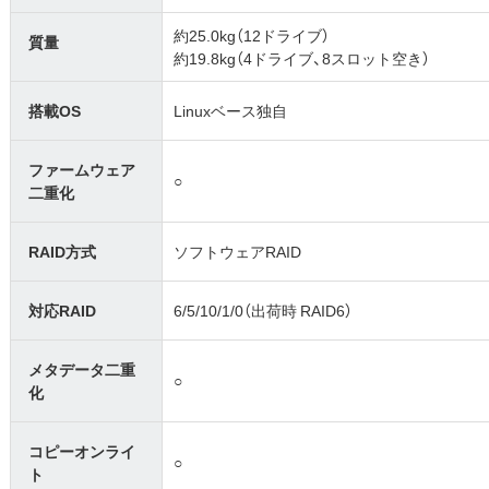
約25.0kg（12ドライブ）
質量
約19.8kg（4ドライブ、8スロット空き）
搭載OS
Linuxベース独自
ファームウェア
○
二重化
RAID方式
ソフトウェアRAID
対応RAID
6/5/10/1/0（出荷時 RAID6）
メタデータ二重
○
化
コピーオンライ
○
ト