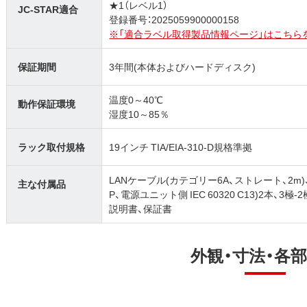
★1（レベル1）
JC-STAR適合
登録番号：2025059900000158
※「適合ラベル取得製品情報ページ」はこちら
保証期間
3年間(本体およびハードディスク)
温度0～40℃
動作保証環境
湿度10～85％
ラック取付規格
19インチ TIA/EIA-310-D規格準拠
LANケーブル(カテゴリー6A、ストレート、2m)、
主な付属品
P、電源ユニット側 IEC 60320 C13)2本
説明書、保証書
外観・寸法・各