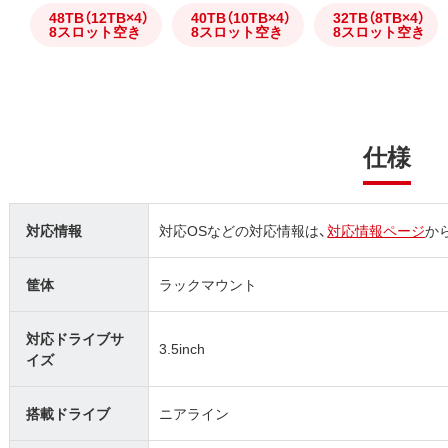
48TB（12TB×4）
40TB（10TB×4）
32TB（8TB×4）
8スロット空き
8スロット空き
8スロット空き
仕様
対応情報
対応OSなどの対応情報は、
対応情報ページ
か
筐体
ラックマウント
対応ドライブサ
3.5inch
イズ
搭載ドライブ
ニアライン