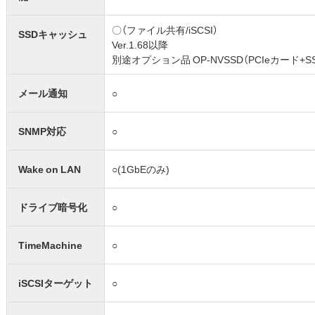
〇（ファイル共有/iSCSI）
SSDキャッシュ
Ver.1.68以降
別途オプション品 OP-NVSSD（PCIeカード
メール通知
○
SNMP対応
○
Wake on LAN
○(1GbEのみ)
ドライブ暗号化
○
TimeMachine
○
iSCSIターゲット
○