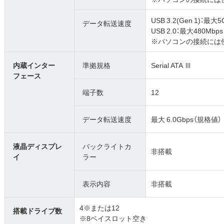
USB 3.2(Gen 1)：最大
データ転送速度
USB 2.0：最大480Mbp
※パソコンの接続には
内蔵インター
準拠規格
Serial ATA Ⅲ
フェース
端子数
12
データ転送速度
最大 6.0Gbps（規格値）
液晶ディスプレ
バックライトカ
非搭載
イ
ラー
表示内容
非搭載
4※または12
搭載ドライブ数
※8ベイスロット空き