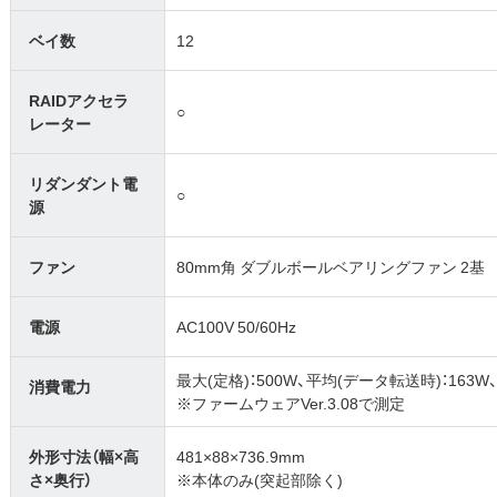
ベイ数
12
RAIDアクセラ
○
レーター
リダンダント電
○
源
ファン
80mm角 ダブルボールベアリングファン 2基
電源
AC100V 50/60Hz
最大(定格)：500W、平均(データ転送時)：163W
消費電力
※ファームウェアVer.3.08で測定
外形寸法（幅×高
481×88×736.9mm
さ×奥行）
※本体のみ(突起部除く)