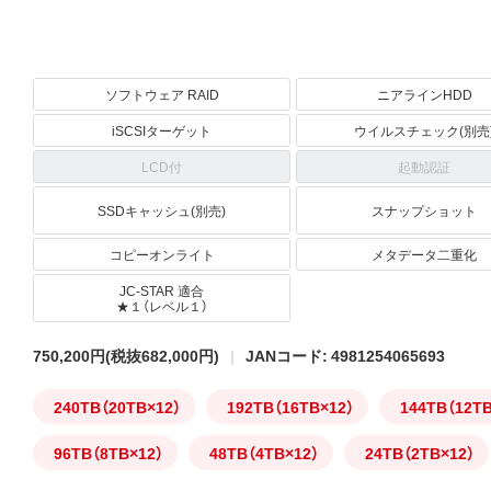
ソフトウェア RAID
ニアラインHDD
iSCSIターゲット
ウイルスチェック(別売
LCD付
起動認証
SSDキャッシュ(別売)
スナップショット
コピーオンライト
メタデータ二重化
JC-STAR 適合
★１（レベル１）
750,200円
(税抜682,000円)
JANコード: 4981254065693
240TB（20TB×12）
192TB（16TB×12）
144TB（12T
96TB（8TB×12）
48TB（4TB×12）
24TB（2TB×12）