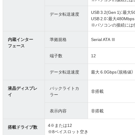
USB 3.2(Gen 1)：最大
データ転送速度
USB 2.0：最大480Mbp
※パソコンの接続には
内蔵インター
準拠規格
Serial ATA Ⅲ
フェース
端子数
12
データ転送速度
最大 6.0Gbps（規格値）
液晶ディスプレ
バックライトカ
非搭載
イ
ラー
表示内容
非搭載
4※または12
搭載ドライブ数
※8ベイスロット空き