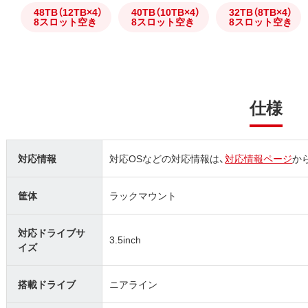
48TB（12TB×4）
40TB（10TB×4）
32TB（8TB×4）
8スロット空き
8スロット空き
8スロット空き
仕様
対応情報
対応OSなどの対応情報は、
対応情報ページ
か
筐体
ラックマウント
対応ドライブサ
3.5inch
イズ
搭載ドライブ
ニアライン