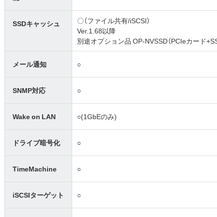
〇（ファイル共有/iSCSI）
SSDキャッシュ
Ver.1.68以降
別途オプション品 OP-NVSSD（PCIeカード
メール通知
○
SNMP対応
○
Wake on LAN
○(1GbEのみ)
ドライブ暗号化
○
TimeMachine
○
iSCSIターゲット
○