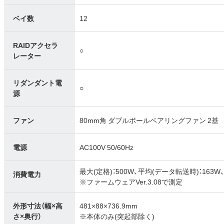
ベイ数
12
RAIDアクセラ
○
レーター
リダンダント電
○
源
ファン
80mm角 ダブルボールベアリングファン 2基
電源
AC100V 50/60Hz
最大(定格)：500W、平均(データ転送時)：163W
消費電力
※ファームウェアVer.3.08で測定
外形寸法（幅×高
481×88×736.9mm
さ×奥行）
※本体のみ(突起部除く)