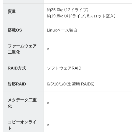
約25.0kg（12ドライブ）
質量
約19.8kg（4ドライブ、8スロット空き）
搭載OS
Linuxベース独自
ファームウェア
○
二重化
RAID方式
ソフトウェアRAID
対応RAID
6/5/10/1/0（出荷時 RAID6）
メタデータ二重
○
化
コピーオンライ
○
ト