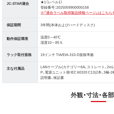
★1（レベル1）
JC-STAR適合
登録番号：2025059900000158
※「適合ラベル取得製品情報ページ」はこちら
保証期間
3年間(本体およびハードディスク)
温度0～40℃
動作保証環境
湿度10～85％
ラック取付規格
19インチ TIA/EIA-310-D規格準拠
LANケーブル(カテゴリー6A、ストレート、2m)、
主な付属品
P、電源ユニット側 IEC 60320 C13)2本
説明書、保証書
外観・寸法・各