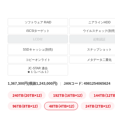
ソフトウェア RAID
ニアラインHDD
iSCSIターゲット
ウイルスチェック(別売
LCD付
起動認証
SSDキャッシュ(別売)
スナップショット
コピーオンライト
メタデータ二重化
JC-STAR 適合
★１（レベル１）
1,367,300円
(税抜1,243,000円)
JANコード: 4981254065624
240TB（20TB×12）
192TB（16TB×12）
144TB（12T
96TB（8TB×12）
48TB（4TB×12）
24TB（2TB×12）