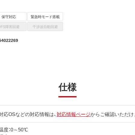
保守対応
緊急時モード搭載
DFS障害回避
干渉波自動回避
4022269
仕様
対応OSなどの対応情報は、
対応情報ページ
からご確認いただけ
温度：0～50℃