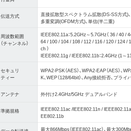
直接拡散型スペクトラム拡散(DS-SS方式
伝送方式
多重変調(OFDM方式)、単信(半二重)
IEEE802.11a：5.2GHz～5.7GHz（ 36 / 40 / 44 / 
周波数範囲
64 / 100 / 104 / 108 / 112 / 116 / 120 / 124 / 
（チャンネル）
ch ）
IEEE802.11g / IEEE802.11b：2.4GHz (1～1
セキュリ
WPA2-PSK（AES）、WPA2-EAP（AES）、WPA
ティー
K、WEP（128/64bit）、Any接続拒否、
アンテナ
外付け2.4GHz/5GHz デュアルバンド
IEEE802.11ac /IEEE802.11n / IEEE802.11a 
準拠規格
EE802.11b
最大866Mbps（IEEE802.11ac）、最大300Mbp
データ転送速