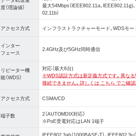
最大54Mbps（IEEE802.11a、IEEE802.11g
度（理論値）
02.11b）
アクセス方式
インフラストラクチャーモード、WDSモー
インター
2.4GHz及び5GHz同時通信
フェース
対応（最大6台)
リピーター機
※WDS認証方式は新定義方式です。異なる
能（WDS）
接続できません。詳しくは こちら でご確
アクセス方式
CSMA/CD
2（AUTOMDIX対応）
端子数
※PoE受電対応はLAN 1端子
IEEE802.3ab（1000BASE-T）、IEEE802.3u