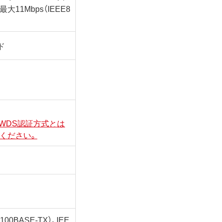
)、最大11Mbps（IEEE8
ド
WDS認証方式とは
認ください。
（100BASE-TX）、IEE