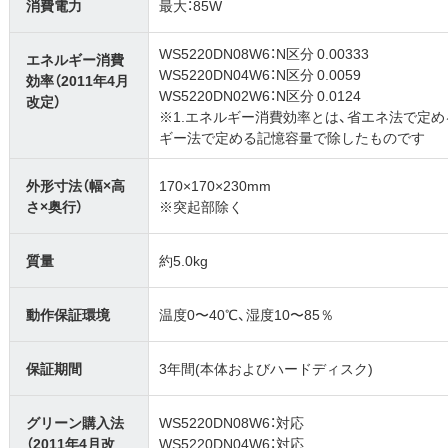
消費電力
最大：85W
WS5220DN08W6：N区分 0.00333
エネルギー消費
WS5220DN04W6：N区分 0.0059
効率（2011年4月
WS5220DN02W6：N区分 0.0124
改定）
※1.エネルギー消費効率とは、省エネ法で定
ギー法で定める記憶容量で除したものです
外形寸法（幅×高
170×170×230mm
さ×奥行）
※突起部除く
質量
約5.0kg
動作保証環境
温度0〜40℃、湿度10〜85％
保証期間
3年間(本体およびハードディスク)
グリーン購入法
WS5220DN08W6：対応
（2011年4月改
WS5220DN04W6：対応