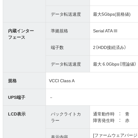
データ転送速度
最大5Gbps(規格値)
内蔵インター
準拠規格
Serial ATA III
フェース
端子数
2（HDD接続済み）
データ転送速度
最大 6.0Gbps（理論値）
規格
VCCI Class A
UPS端子
－
LCD表示
バックライトカ
通常動作時 ： 青
ラー
障害発生時 ： 赤
[ファームウェアバージョン]
表示内容