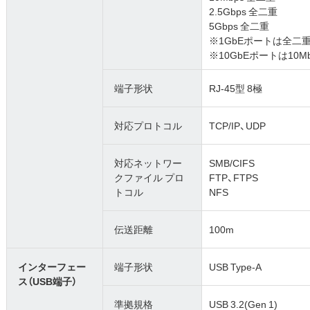
2.5Gbps 全二重
5Gbps 全二重
※1GbEポートは全二
※10GbEポートは10M
端子形状
RJ-45型 8極
対応プロトコル
TCP/IP、UDP
対応ネットワー
SMB/CIFS
クファイル プロ
FTP、FTPS
トコル
NFS
伝送距離
100m
インターフェー
端子形状
USB Type-A
ス（USB端子）
準拠規格
USB 3.2(Gen 1)