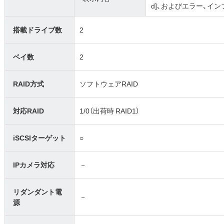
d]、およびエラー、イ
搭載ドライブ数
2
ベイ数
2
RAID方式
ソフトウェアRAID
対応RAID
1/0（出荷時 RAID1）
iSCSIターゲット
○
IPカメラ対応
－
リダンダント電
－
源