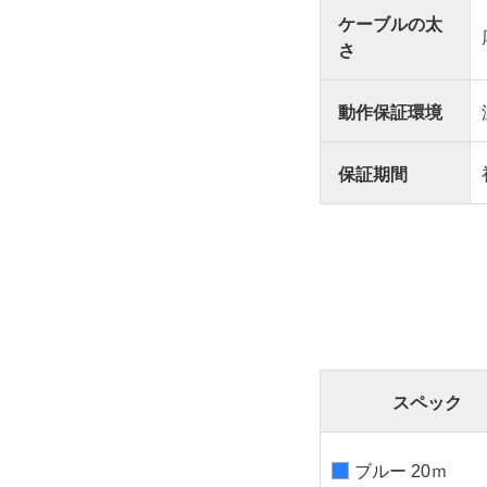
ケーブルの太
さ
動作保証環境
保証期間
スペック
ブルー 20ｍ