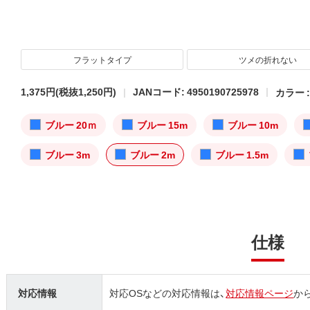
フラットタイプ
ツメの折れない
1,375円
(税抜1,250円)
JANコード: 4950190725978
カラー 
ブルー 20ｍ
ブルー 15m
ブルー 10m
ブルー 3m
ブルー 2m
ブルー 1.5m
仕様
対応情報
対応OSなどの対応情報は、
対応情報ページ
か