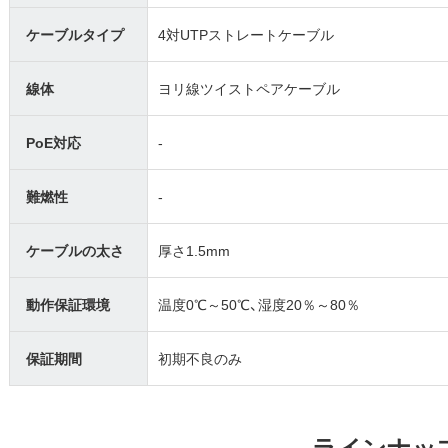
ケーブルタイプ
4対UTPストレートケーブル
線体
ヨリ線ツイストペアケーブル
PoE対応
-
難燃性
-
ケーブルの太さ
厚さ1.5mm
動作保証環境
温度0℃～50℃、湿度20％～80％
保証期間
初期不良のみ
ラインナッ