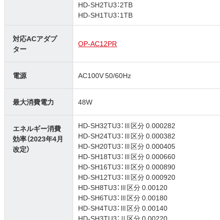
HD-SH2TU3：2TB
HD-SH1TU3：1TB
対応ACアダプ
OP-AC12PR
ター
電源
AC100V 50/60Hz
最大消費電力
48W
HD-SH32TU3：Ⅲ区分 0.000282
エネルギー消費
HD-SH24TU3：Ⅲ区分 0.000382
効率（2023年4月
HD-SH20TU3：Ⅲ区分 0.000405
改定）
HD-SH18TU3：Ⅲ区分 0.000660
HD-SH16TU3：Ⅲ区分 0.000890
HD-SH12TU3：Ⅲ区分 0.000920
HD-SH8TU3：Ⅲ区分 0.00120
HD-SH6TU3：Ⅲ区分 0.00180
HD-SH4TU3：Ⅲ区分 0.00140
HD-SH3TU3：Ⅱ区分 0.00220