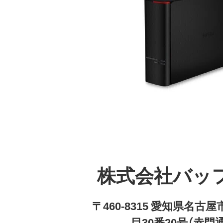
株式会社バッ
〒460-8315 愛知県名
目30番20号（赤門