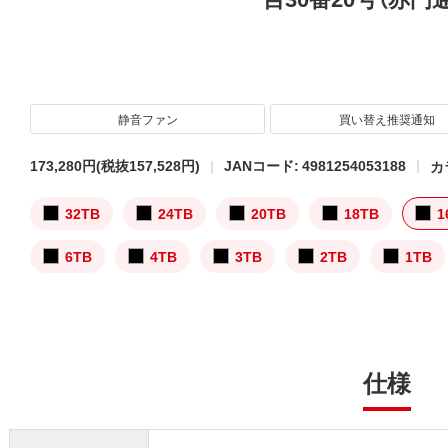
静音ファン
買い替え推奨通知
173,280円
(税抜157,528円)
JANコード: 4981254053188
カ
32TB
24TB
20TB
18TB
1
6TB
4TB
3TB
2TB
1TB
仕様