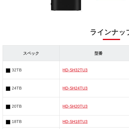
ラインナッ
スペック
型番
32TB
HD-SH32TU3
24TB
HD-SH24TU3
20TB
HD-SH20TU3
18TB
HD-SH18TU3