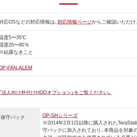
対応OSなどの対応情報は、
対応情報ページ
からご確認いただけ
温度5〜35℃
湿度20〜80％
※結露なきこと
OP-FAN-ALEM
「法人向け外付けHDDオプション」をご覧ください。
OP-SHシリーズ
保守パック
※2014年2月1日以降に購入されたTeraStation
守パックに加入されており、本商品を対象のTer
クアップ目的でのみ使用されている必要が