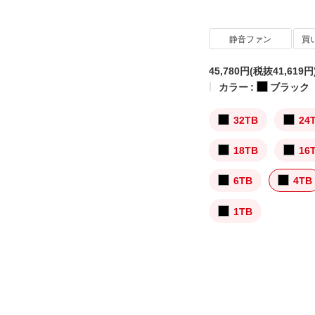
静音ファン
買
45,780円
(税抜41,619円
カラー :
ブラック
32TB
24
18TB
16
6TB
4TB
1TB