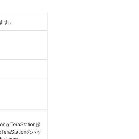
ます。
がTeraStation保
aStationのバッ
あります。