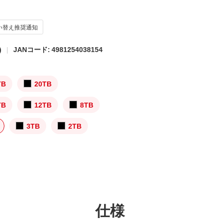
い替え推奨通知
)
JANコード: 4981254038154
TB
20TB
TB
12TB
8TB
3TB
2TB
仕様