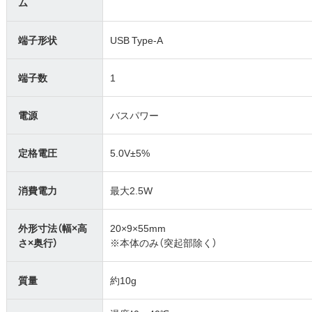
ム
端子形状
USB Type-A
端子数
1
電源
バスパワー
定格電圧
5.0V±5%
消費電力
最大2.5W
外形寸法（幅×高
20×9×55mm
さ×奥行）
※本体のみ（突起部除く）
質量
約10g