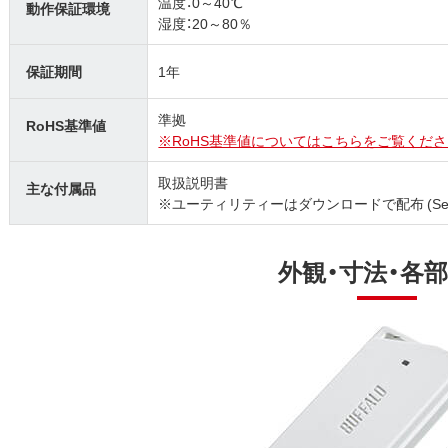
温度：0～40℃
動作保証環境
湿度：20～80％
保証期間
1年
準拠
RoHS基準値
※RoHS基準値についてはこちらをご覧くださ
取扱説明書
主な付属品
※ユーティリティーはダウンロードで配布 (SecureLoc
外観・寸法・各