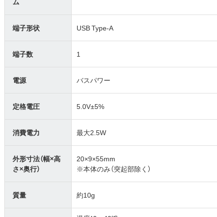
ム
端子形状
USB Type-A
端子数
1
電源
バスパワー
定格電圧
5.0V±5%
消費電力
最大2.5W
外形寸法（幅×高
20×9×55mm
さ×奥行）
※本体のみ（突起部除く）
質量
約10g