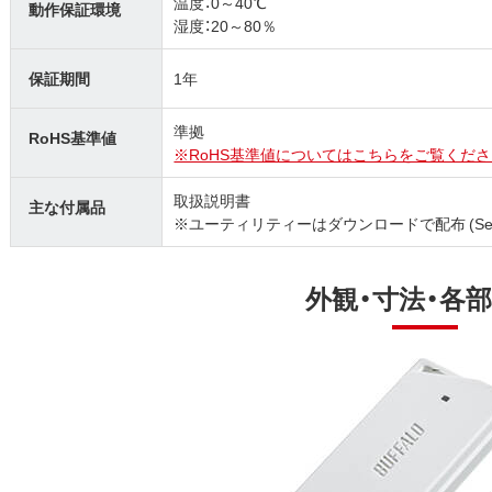
温度：0～40℃
動作保証環境
湿度：20～80％
保証期間
1年
準拠
RoHS基準値
※RoHS基準値についてはこちらをご覧くださ
取扱説明書
主な付属品
※ユーティリティーはダウンロードで配布 (SecureLoc
外観・寸法・各