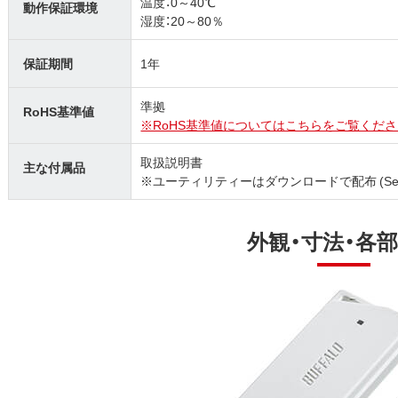
温度：0～40℃
動作保証環境
湿度：20～80％
保証期間
1年
準拠
RoHS基準値
※RoHS基準値についてはこちらをご覧くださ
取扱説明書
主な付属品
※ユーティリティーはダウンロードで配布 (SecureLoc
外観・寸法・各