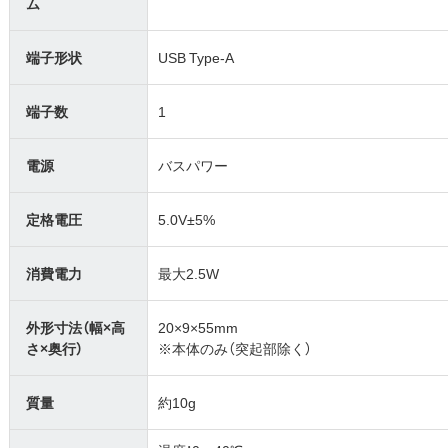
ム
端子形状
USB Type-A
端子数
1
電源
バスパワー
定格電圧
5.0V±5%
消費電力
最大2.5W
外形寸法（幅×高
20×9×55mm
さ×奥行）
※本体のみ（突起部除く）
質量
約10g