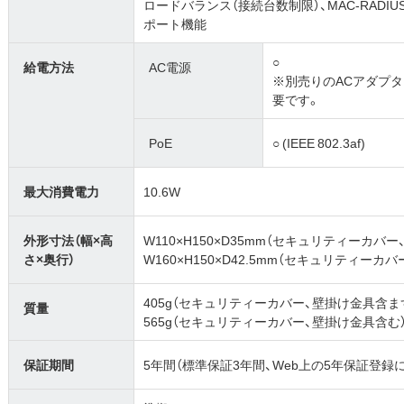
ロードバランス（接続台数制限）、MAC-RADIUS
ポート機能
○
給電方法
AC電源
※別売りのACアダプ
要です。
PoE
○ (IEEE 802.3af)
最大消費電力
10.6W
外形寸法（幅×高
W110×H150×D35mm（セキュリティーカバ
さ×奥行）
W160×H150×D42.5mm（セキュリティーカ
405g（セキュリティーカバー、壁掛け金具含ま
質量
565g（セキュリティーカバー、壁掛け金具含む
保証期間
5年間（標準保証3年間、Web上の5年保証登録