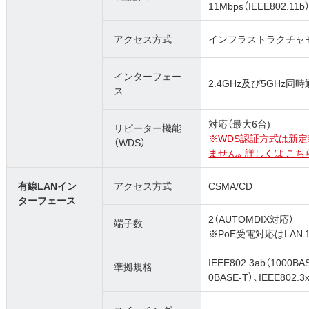
11Mbps（IEEE802.11b
アクセス方式
インフラストラクチャモ
インターフェー
2.4GHz及び5GHz同
ス
対応（最大6台)
リピーター機能
※WDS認証方式は新
（WDS）
ません。詳しくは こち
有線LANイン
アクセス方式
CSMA/CD
ターフェース
2（AUTOMDIX対応）
端子数
※PoE受電対応はLAN
IEEE802.3ab（1000BA
準拠規格
0BASE-T）、IEEE802.3x 