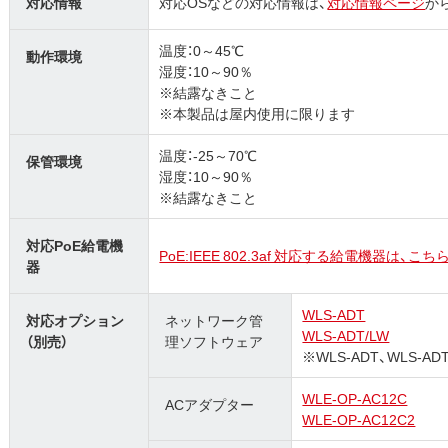
対応情報
対応OSなどの対応情報は、
対応情報ページ
か
温度：0～45℃
動作環境
湿度：10～90％
※結露なきこと
※本製品は屋内使用に限ります
温度：-25～70℃
保管環境
湿度：10～90％
※結露なきこと
対応PoE給電機
PoE:IEEE 802.3af 対応する給電機器は、
器
WLS-ADT
対応オプション
ネットワーク管
WLS-ADT/LW
（別売）
理ソフトウェア
※WLS-ADT、WLS-ADT
WLE-OP-AC12C
ACアダプター
WLE-OP-AC12C2