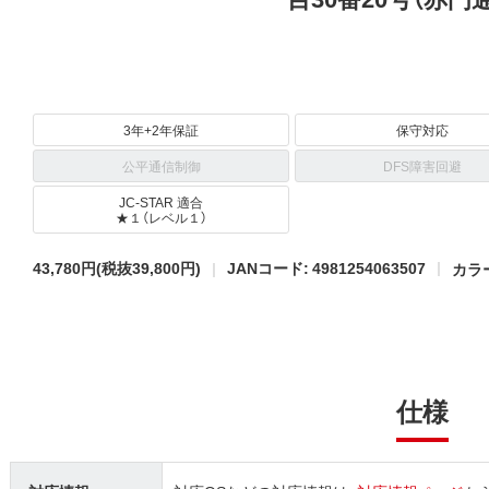
3年+2年保証
保守対応
公平通信制御
DFS障害回避
JC-STAR 適合
★１（レベル１）
43,780円
(税抜39,800円)
JANコード: 4981254063507
カラー
仕様