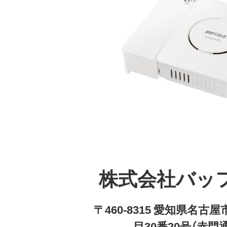
株式会社バッ
〒460-8315 愛知県名
目30番20号（赤門