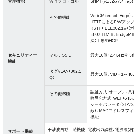
管理機能
管理プロトコル
SNMP(v1/v2c/v3/Trap)
Web（Microsoft Edg
その他機能
HTTPによるF/Wアッ
RSTP（IEEE802.1w）
E802.11MIB、BridgeM
法：手動/DHCP
セキュリティー
マルチSSID
最大10個（2.4GHz帯 5
機能
タグVLAN（802.1
最大10個、VID＝1～40
Q）
認証方式：オープン、共有キー、
その他機能
暗号化方式：WEP（64bit/
シーセパレータ（STA/S
蔽）、MACアドレスフ
機能
干渉波自動回避機能、電波出力調整、電波混雑防止機能、A
サポート機能