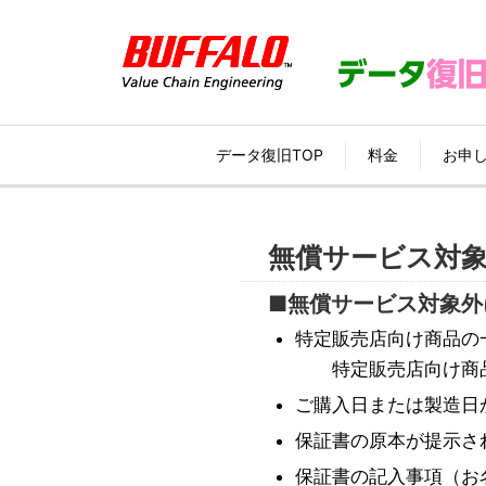
データ復旧TOP
データ復旧TOP
料金
料金
お申
お申
無償サービス対
■無償サービス対象外
特定販売店向け商品の
特定販売店向け商品
ご購入日または製造日
保証書の原本が提示さ
保証書の記入事項（お