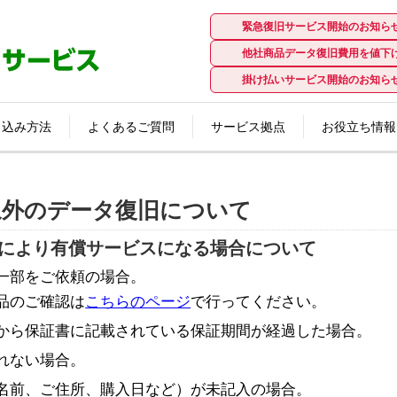
緊急復旧サービス開始のお知ら
緊急復旧サービス開始のお知ら
他社商品データ復旧費用を値下
他社商品データ復旧費用を値下
掛け払いサービス開始のお知ら
掛け払いサービス開始のお知ら
し込み方法
し込み方法
よくあるご質問
よくあるご質問
サービス拠点
サービス拠点
お役立ち情報
お役立ち情報
データ復旧センター東京
データ復旧センター東京
データ復旧センター名古屋
データ復旧センター大阪
データ復旧センター名古屋
データ復旧センター大阪
データ復旧基礎講座
データ復旧基礎講座
データ復旧用語辞典
データ復旧事例
データ復旧コラム
パソコン簡単自己診
データバックアップ
データ復旧用語辞典
データ復旧事例
データ復旧コラム
パソコン簡単自己診
データバックアップ
象外のデータ復旧について
により有償サービスになる場合について
一部をご依頼の場合。
のご確認は
こちらのページ
で行ってください。
から保証書に記載されている保証期間が経過した場合。
れない場合。
名前、ご住所、購入日など）が未記入の場合。