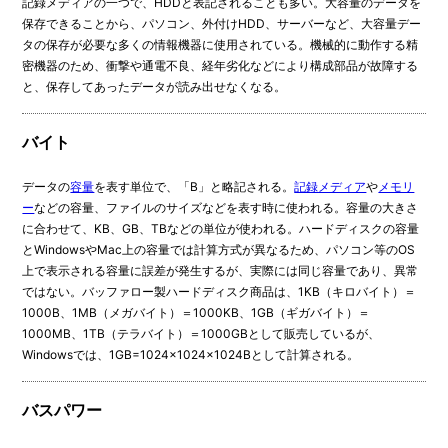
記録メディアの一つで、HDDと表記されることも多い。大容量のデータを
保存できることから、パソコン、外付けHDD、サーバーなど、大容量デー
タの保存が必要な多くの情報機器に使用されている。機械的に動作する精
密機器のため、衝撃や通電不良、経年劣化などにより構成部品が故障する
と、保存してあったデータが読み出せなくなる。
バイト
データの
容量
を表す単位で、「B」と略記される。
記録メディア
や
メモリ
ー
などの容量、ファイルのサイズなどを表す時に使われる。容量の大きさ
に合わせて、KB、GB、TBなどの単位が使われる。ハードディスクの容量
とWindowsやMac上の容量では計算方式が異なるため、パソコン等のOS
上で表示される容量に誤差が発生するが、実際には同じ容量であり、異常
ではない。バッファロー製ハードディスク商品は、1KB（キロバイト）＝
1000B、1MB（メガバイト）＝1000KB、1GB（ギガバイト）＝
1000MB、1TB（テラバイト）＝1000GBとして販売しているが、
Windowsでは、1GB=1024×1024×1024Bとして計算される。
バスパワー