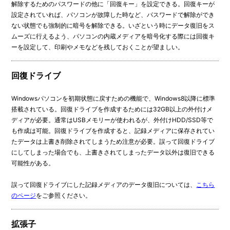
解除するためのパスワードの他に「回復キー」を設定できる。回復キーが
設定されていれば、パソコンが故障した時など、パスワードで解除ができ
ない状態でも強制的に暗号を解除できる。いざという時にデータ復旧をス
ムーズに行えるよう、パソコンの内蔵メディアを暗号化する際には回復キ
ーを設定して、印刷やメモなどを残しておくことが望ましい。
回復ドライブ
Windowsパソコンを初期状態に戻すための機能で、Windows8以降に標準
搭載されている。回復ドライブを作成するためには32GB以上の外付けメ
ディアが必要。通常はUSBメモリーが使われるが、外付けHDD/SSD等で
も作成は可能。回復ドライブを作成すると、記録メディアに保存されてい
たデータは上書き削除されてしまうため注意が必要。誤って回復ドライブ
にしてしまった場合でも、上書きされてしまったデータ以外は復旧できる
可能性がある。
誤って回復ドライブにした記録メディアのデータ復旧については、
こちら
のページ
をご参照ください。
拡張子