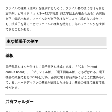
ファイルの種類（形式）を区別するために、ファイル名の後に付けられる
文字列。ピリオド「.」と3〜4文字程度（5文字以上の場合もある）の英数
文字で表記される。ファイル名が文字化けなどによって読めない場合で
も、拡張子を見ることでファイルの種類を特定し、何のファイルかを推測
できることがある。
主な拡張子の例▼
基板
電子部品をはんだ付けして電子回路を構成する板。「PCB（Printed
curcuit board）」「プリント基板」「電子回路基板」とも呼ばれる。電子
機器の頭脳であるCPUをはじめ、必要な電子部品の多くがここに集められ
ている。ハードディスクの基板が故障した場合は、基板の修理で直る可能
性がある。
共有フォルダー