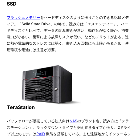
SSD
フラッシュメモリー
をハードディスクのように扱うことのできる記録メデ
ィア。「Solid State Drive」の略で、読み方は「エスエスディー」。ハー
ドディスクと比べて、データの読み書きが速い、動作音がなく静か、消費
電力が小さい、衝撃による故障リスクが低い、などのメリットがある。逆
に熱や電気的なストレスには弱く、書き込み回数にも上限があるため、使
用環境や用途には注意が必要。
TeraStation
バッファローが販売している法人向け
NAS
のブランド名。読み方は「テラ
ステーション」。ラックマウントタイプと据え置きタイプがあり、2ドライ
ブ以上のモデルは
RAID
機能を搭載している。また遠隔地からインターネッ