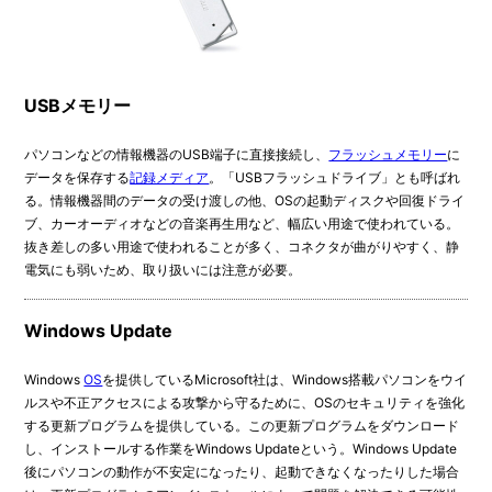
USBメモリー
パソコンなどの情報機器のUSB端子に直接接続し、
フラッシュメモリー
に
データを保存する
記録メディア
。「USBフラッシュドライブ」とも呼ばれ
る。情報機器間のデータの受け渡しの他、OSの起動ディスクや回復ドライ
ブ、カーオーディオなどの音楽再生用など、幅広い用途で使われている。
抜き差しの多い用途で使われることが多く、コネクタが曲がりやすく、静
電気にも弱いため、取り扱いには注意が必要。
Windows Update
Windows
OS
を提供しているMicrosoft社は、Windows搭載パソコンをウイ
ルスや不正アクセスによる攻撃から守るために、OSのセキュリティを強化
する更新プログラムを提供している。この更新プログラムをダウンロード
し、インストールする作業をWindows Updateという。Windows Update
後にパソコンの動作が不安定になったり、起動できなくなったりした場合