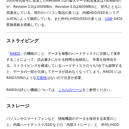
2000年代前半に普及したRevision 1.0の最大データ転送速度は150MB/sだ
が、Revision 2.0は300MB/s、Revision 3.0は600MB/sと、世代とともに
高速化している。現行のパソコン製品の多くは、内蔵HDD/SSDをシリア
ルATAによって接続している。また外付けHDD/SSDの多くは、
USB
-SATA
変換基板を搭載している。
ストライピング
「
RAID0
」の機能のこと。データを複数のハードディスクに分散して保存
することによって、読み書きにかかる時間を短縮化し、作業を効率化す
る。ストライピングを構成しているハードディスクのうち1台でも故障する
と、データの一部が欠損してデータが読めなくなってしまう。RAID0 には
RAID1/5/6のような
冗長性
はないので注意が必要。
RAID0の詳しい機能については、
こちらのページ
をご参照ください。
ストレージ
パソコンやスマートフォンなど、情報機器のデータを保存する装置のこ
と。内蔵ハードディスク/SSDなどの「内部ストレージ」と、外付けHDD