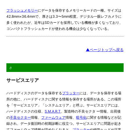
フラッシュメモリー
にデータを保存するメモリーカードの一種。サイズは
42.8mm×36.4mmで、厚さは3.3〜5mm程度。デジタル一眼レフカメラに
多く使われたが、近年はSDカードを採用している機種が多くなっており、
コンパクトフラッシュカードが使われる機会は少なくなっている。
▲ページトップへ戻る
さ
サービスエリア
ハードディスクのデータを保存する
プラッター
には、データを保存する場
所の他に、ハードディスクに関する情報を保存する場所がある。この場所
を「サービスエリア」「システムエリア」と呼ぶ。サービスエリアには、
ハードディスクの仕様、
S.M.A.R.T
、製造時の不良セクタ ー情報、出荷後
の
不良セクター
情報、
ファームウェア
情報、
暗号化
に関する情報などが記
録され、データ復旧時の初期診断に役立つ。サービスエリアに問題が起き
てファームウェア情報が読めなくなると、
プラッター
や磁気ヘッドが正常