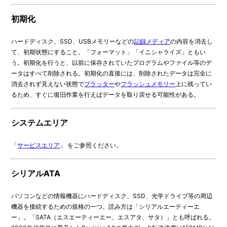
初期化
ハードディスク、SSD、USBメモリーなどの
記録メディア
の内容を消去し
て、初期状態にすること。「フォーマット」「イニシャライズ」ともい
う。初期化を行うと、以前に保存されていたプログラムやファイル等のデ
ータはすべて削除される。初期化の直後には、削除されたデータは完全に
消去されず見えない状態で
プラッター
や
フラッシュメモリー
上に残ってい
るため、すぐに復旧作業を行えばデータを取り戻せる可能性がある。
システムエリア
「
サービスエリア
」 をご参照ください。
シリアルATA
パソコンなどの情報機器にハードディスク、SSD、光学ドライブ等の周辺
機器を接続するための規格の一つ。読み方は「シリアルエーティーエ
ー」。「SATA（エスエーティーエー、エスアタ、サタ）」とも呼ばれる。