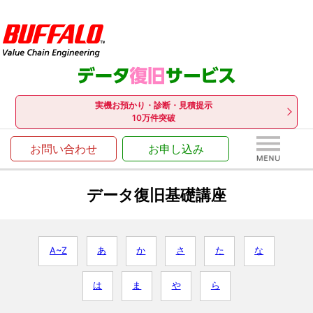
実機お預かり・診断・見積提示
10万件突破
お問い合わせ
お申し込み
データ復旧基礎講座
A~Z
あ
か
さ
た
な
は
ま
や
ら