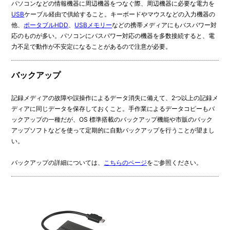
パソコンなどの情報機器に周辺機器をつなぐ際、周辺機器に必要な電力を
USB
ケーブル経由で供給すること。キーボードやマウスなどの入力機器の
他、
ポータブルHDD
、
USBメモリー
などの携帯メディアにもバスパワー対
応のものが多い。パソコンにバスパワー対応の機器を多数接続すると、電
力不足で動作が不安定になることがあるので注意が必要。
バックアップ
記録メディアの故障や誤操作によるデータ消失に備えて、2つ以上の記録メ
ディアに同じデータを保存しておくこと。手作業によるデータコピーもバ
ックアップの一種だが、OS 標準搭載のバックアップ機能や市販のバック
アップソフトなどを使って定期的に自動バックアップを行うことが望まし
い。
バックアップの詳細については、
こちらのページ
をご参照ください。