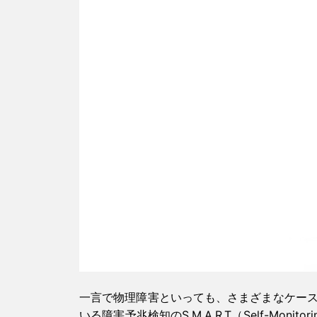
一言で物理障害といっても、さまざまなケー
いる障害予兆検知のS.M.A.R.T（Self-Monitoring