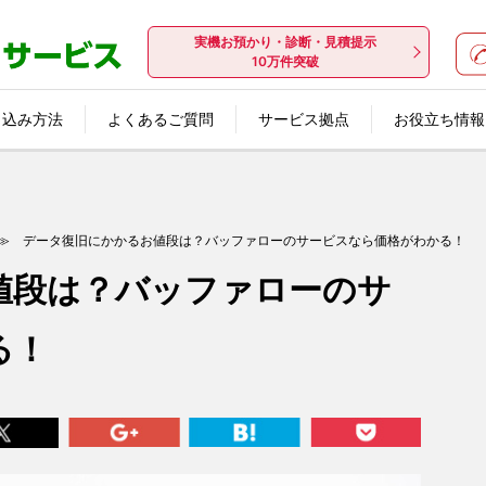
実機お預かり・診断・見積提示
10万件突破
し込み方法
よくあるご質問
サービス拠点
お役立ち情報
データ復旧センター東京
データ復旧センター名古屋
データ復旧センター大阪
データ復旧基礎講座
データ復旧用語辞典
データ復旧事例
データ復旧コラム
パソコン簡単自己診
データバックアップ
≫ データ復旧にかかるお値段は？バッファローのサービスなら価格がわかる！
値段は？バッファローのサ
る！