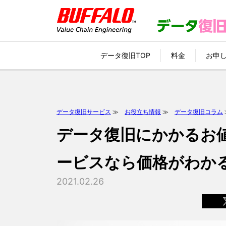
データ復旧TOP
料金
お申
データ復旧サービス
≫
お役立ち情報
≫
データ復旧コラム
データ復旧にかかるお
ービスなら価格がわか
2021.02.26