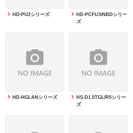
HD-PU2シリーズ
HD-PCFU3/NBDシリー
ズ
HD-HGLANシリーズ
HS-D1.0TGL/R5シリー
ズ