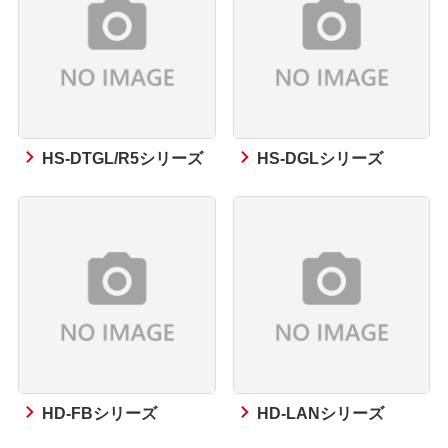
HS-DTGL/R5シリーズ
HS-DGLシリーズ
HD-FBシリーズ
HD-LANシリーズ