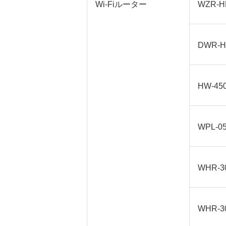
Wi-Fiルーター
WZR-H
DWR-H
HW-45
WPL-0
WHR-3
WHR-3