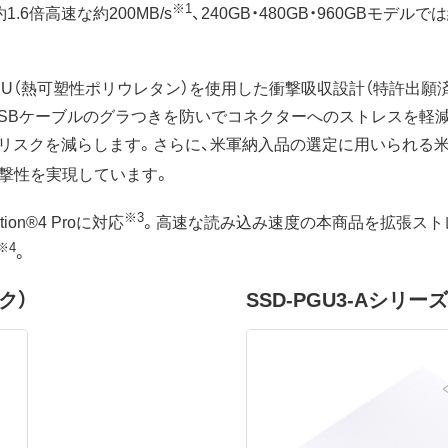
※1
1.6倍高速な約200MB/s
、240GB・480GB・960GBモデルで
U（熱可塑性ポリウレタン）を使用した衝撃吸収設計（特許出願
USBケーブルのグラつきを防いでコネクターへのストレスを軽
を減らします。さらに、米軍納入品の選定に用いられる米国MIL規格「M
衝撃性を実現しています。
※3
ation®4 Proに対応
。高速な読み込み速度の本商品を拡張スト
※4
。
ク）
SSD-PGU3-Aシリー