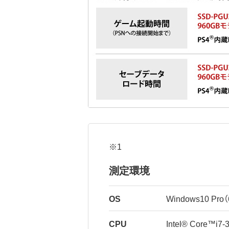
※1
測定環境
OS
Windows10 Pro（6
CPU
Intel® Core™i7-