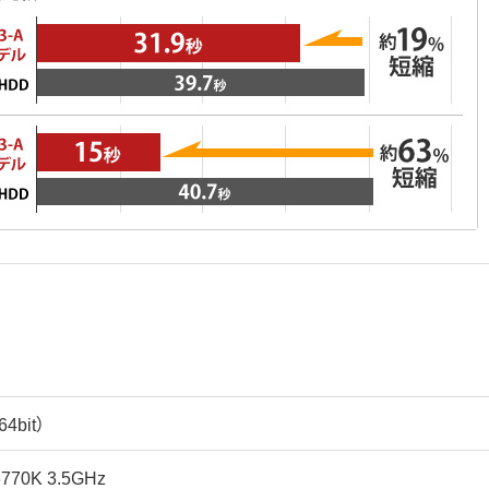
4bit）
3770K 3.5GHz