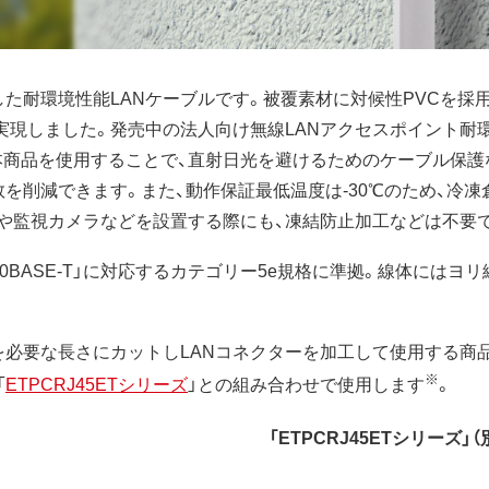
た耐環境性能LANケーブルです。被覆素材に対候性PVCを採
実現しました。発売中の法人向け無線LANアクセスポイント耐
本商品を使用することで、直射日光を避けるためのケーブル保護
を削減できます。また、動作保証最低温度は-30℃のため、冷
トや監視カメラなどを設置する際にも、凍結防止加工などは不要
000BASE-T」に対応するカテゴリー5e規格に準拠。線体には
必要な長さにカットしLANコネクターを加工して使用する商
※
「
ETPCRJ45ETシリーズ
」との組み合わせで使用します
。
「ETPCRJ45ETシリーズ