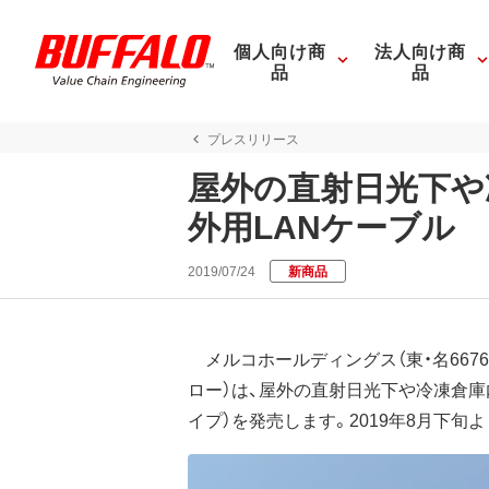
個人向け商
法人向け商
品
品
プレスリリース
屋外の直射日光下や
外用LANケーブル
2019/07/24
新商品
メルコホールディングス（東・名667
ロー）は、屋外の直射日光下や冷凍倉庫内
イプ）を発売します。2019年8月下旬