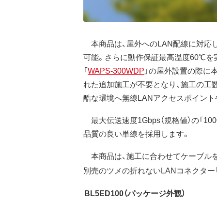
本商品は、屋外へのLAN配線に対応し
可能。さらに動作保証最高温度60℃を
「
WAPS-300WDP
」の屋外設置の際に
れた追加施工が不要となり、施工の工数
酷な環境へ無線LANアクセスポイン
最大伝送速度1Gbps（規格値）の「1
品質の良い単線を採用します。
本商品は、施工に合わせてケーブルを
別売のツメの折れないLANコネクター
BL5ED100（パッケージ外観）