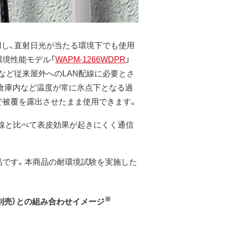
用し、直射日光が当たる環境下でも使用
環境性能モデル「
WAPM-1266WDPR
」
など従来屋外へのLAN配線に必要とさ
凍倉庫内など温度が常に氷点下となる過
で被覆を露出させたまま使用できます。
ヨリ線と比べて表皮効果が起きにくく通信
品です。本商品の耐環境試験を実施した
※
」（別売）との組み合わせイメージ