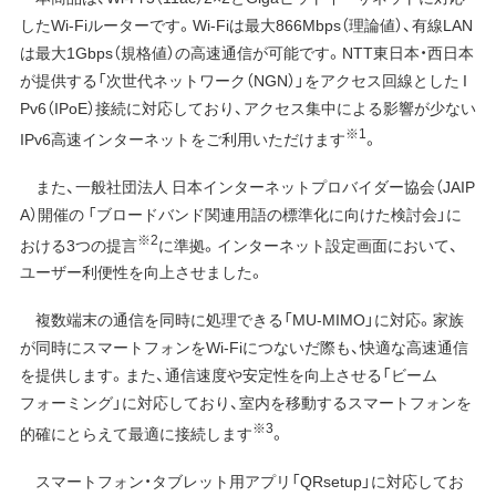
したWi-Fiルーターです。Wi-Fiは最大866Mbps（理論値）、有線LAN
は最大1Gbps（規格値）の高速通信が可能です。NTT東日本・西日本
が提供する「次世代ネットワーク（NGN）」をアクセス回線とした I
Pv6（IPoE）接続に対応しており、アクセス集中による影響が少ない
※1
IPv6高速インターネットをご利用いただけます
。
また、一般社団法人 日本インターネットプロバイダー協会（JAIP
A）開催の 「ブロードバンド関連用語の標準化に向けた検討会」に
※2
おける3つの提言
に準拠。インターネット設定画面において、
ユーザー利便性を向上させました。
複数端末の通信を同時に処理できる「MU-MIMO」に対応。家族
が同時にスマートフォンをWi-Fiにつないだ際も、快適な高速通信
を提供します。また、通信速度や安定性を向上させる「ビーム
フォーミング」に対応しており、室内を移動するスマートフォンを
※3
的確にとらえて最適に接続します
。
スマートフォン・タブレット用アプリ「QRsetup」に対応してお