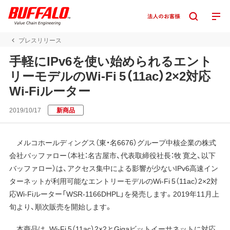
プレスリリース
手軽にIPv6を使い始められるエント
リーモデルのWi-Fi 5（11ac）2×2対応
Wi-Fiルーター
2019/10/17
新商品
メルコホールディングス（東・名6676）グループ中核企業の株式
会社バッファロー（本社：名古屋市、代表取締役社長：牧 寛之、以下
バッファロー）は、アクセス集中による影響が少ないIPv6高速イン
ターネットが利用可能なエントリーモデルのWi-Fi 5（11ac）2×2対
応Wi-Fiルーター「WSR-1166DHPL」を発売します。2019年11月上
旬より、順次販売を開始します。
本商品は、Wi-Fi 5（11ac）2×2とGigaビットイーサネットに対応