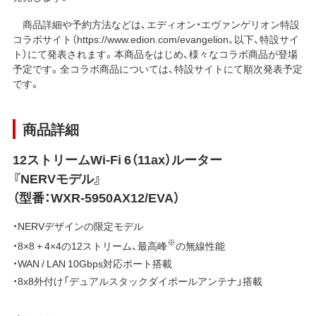
商品詳細や予約方法などは、エディオン・エヴァンゲリオン特設
コラボサイト（
https://www.edion.com/evangelion
、以下、特設サイ
ト）にて発表されます。本商品をはじめ、様々なコラボ商品が登場
予定です。全コラボ商品については、特設サイトにて順次発表予定
です。
商品詳細
12ストリームWi-Fi 6（11ax）ルーター
『NERVモデル』
（型番：WXR-5950AX12/EVA）
・NERVデザインの限定モデル
※
・8×8 + 4×4の12ストリーム、最高峰
の無線性能
・WAN / LAN 10Gbps対応ポート搭載
・8x8外付け「デュアルスタックダイポールアンテナ」搭載