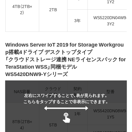
1Y2
4TB（2TB×
2TB
2）
WS5220DN04W9-
3年
3Y2
Windows Server IoT 2019 for Storage Workgrou
p搭載4ドライブ デスクトップタイプ
「クラウドストレージ連携 NEライセンスパック for
TeraStation WSS」同梱モデル
WS5420DNW9-Yシリーズ
クラウド
契約
NAS容量
型番
容量
年数
左右にスワイプすることで、表が見られます。
こちらをタップすることで非表示にできます。
WS5420DN08W9-
1年
1Y5
8TB（2TB×
5TB
4）