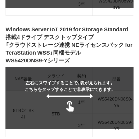
WS5420DN08W9-
3年
3Y5
Windows Server IoT 2019 for Storage Standard
搭載4ドライブ デスクトップタイプ
「クラウドストレージ連携 NEライセンスパック for
TeraStation WSS」同梱モデル
WS5420DNS9-Yシリーズ
クラウド
契約
NAS容量
型番
容量
年数
左右にスワイプすることで、表が見られます。
こちらをタップすることで非表示にできます。
WS5420DN08S9-1
1年
Y5
8TB（2TB×
5TB
4）
WS5420DN08S9-3
3年
Y5