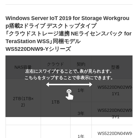
Windows Server IoT 2019 for Storage Workgrou
p搭載2ドライブ デスクトップタイプ
「クラウドストレージ連携 NEライセンスパック for
TeraStation WSS」同梱モデル
WS5220DNW9-Yシリーズ
クラウド
契約
NAS容量
型番
容量
年数
左右にスワイプすることで、表が見られます。
こちらをタップすることで非表示にできます。
WS5220DN02W9-
1年
1Y1
2TB（1TB×
1TB
2）
WS5220DN02W9-
3年
3Y1
WS5220DN04W9-
1年