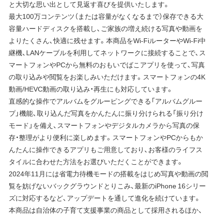
と大切な思い出として見返す喜びを提供いたします。
最大100万コンテンツ（または容量がなくなるまで）保存できる大
容量ハードディスクを搭載し、ご家族の増え続ける写真や動画を
よりたくさん、快適に残せます。本商品をWi-FiルーターやWi-Fi中
継機、LANケーブルを利用してネットワークに接続することで、ス
マートフォンやPCから無料のおもいでばこアプリを使って、写真
の取り込みや閲覧をお楽しみいただけます。スマートフォンの4K
動画/HEVC動画の取り込み・再生にも対応しています。
直感的な操作でアルバムをグルーピングできる「アルバムグルー
プ」機能、取り込んだ写真をかんたんに振り分けられる「振り分け
モード」を備え、スマートフォンやデジタルカメラから写真の保
存・整理がより便利に楽しめます。スマートフォンやPCからもか
んたんに操作できるアプリもご用意しており、お客様のライフス
タイルに合わせた方法をお選びいただくことができます。
2024年11月には省電力待機モードの搭載をはじめ写真や動画の閲
覧を妨げないバックグラウンドとりこみ、最新のiPhone 16シリー
ズに対応するなど、アップデートを通して進化を続けています。
本商品は自治体の子育て支援事業の商品として採用されるほか、