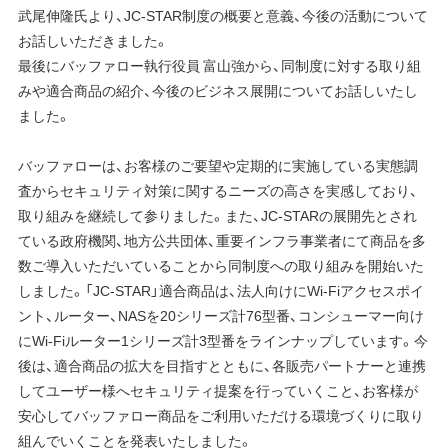
武尾伸隆氏より、JC-STAR制度の概要と意義、今後の活動について
お話しいただきました。
最後にバッファロー執行役員 富山強から、同制度に対する取り組
みや適合商品の紹介、今後のビジネス展開についてお話しいたし
ました。
バッファローは、お客様のご要望や定期的に実施している実態調
査からセキュリティ対策に関するニーズの高さを実感しており、
取り組みを継続して参りました。また、JC-STARの展開先とされ
ている政府機関、地方公共団体、重要インフラ事業者にて商品を多
数ご導入いただいていることから同制度への取り組みを開始いた
しました。「JC-STAR」適合商品は、法人向けにWi-Fiアクセスポイ
ント、ルーター、NASを20シリーズ計76型番、コンシューマー向け
にWi-Fiルーター1シリーズ計3型番をラインナップしています。今
後は、適合商品の拡大を目指すとともに、各販売パートナーと連携
してユーザー様へセキュリティ提案を行っていくこと、お客様が
安心してバッファロー商品をご利用いただける環境づくりに取り
組んでいくことを発表いたしました。