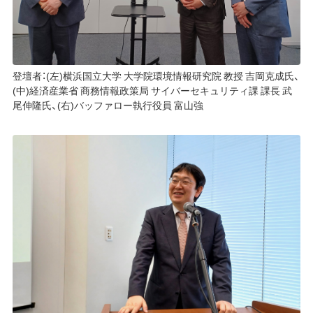
登壇者：(左)横浜国立大学 大学院環境情報研究院 教授 吉岡克成氏、
(中)経済産業省 商務情報政策局 サイバーセキュリティ課 課長 武
尾伸隆氏、(右)バッファロー執行役員 富山強