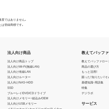
速度ではありません。
たは登録商標です。
法人向け商品
教えてバッファ
法人向け商品トップ
教えてバッファロー
法人向けWi-Fi(無線LAN)
商品の選び方
法人向け有線LAN
もっと活用！
法人向けルーター
困った！知りたい！そ
法人向けNAS・HDD
基礎知識・用語集
SSD
特集
ブルーレイ/DVD/CDドライブ
デジラボ
法人向けメモリー・組込み/OEM
サービス
法人向けUSBメモリー
メモリーカード・カードリーダー/ライター