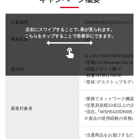
応募期間
2026年6月24日(水)から7月1
左右にスワイプすることで、表が見られます。
こちらをタップすることで非表示にできます。
募集社数
1社
法人向けNAS「WSH5420DN
・搭載OS：Windows Server IoT
提供品
・搭載ドライブ数：4
・容量：4TB（1TB×4）
・筐体：デスクトップモデル
・業務でネットワーク機器、
・従業員規模10名以上の法
募集対象者
・現在、「WSH5420DNW
※過去の使用経験の有無は
・当選商品をお届けするため