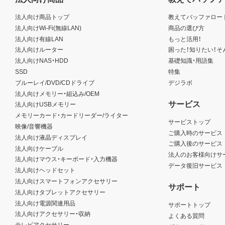
法人向け商品トップ
教えてバッファロー
法人向けWi-Fi(無線LAN)
商品の選び方
法人向け有線LAN
もっと活用！
法人向けルーター
困った！知りたい！そ
法人向けNAS・HDD
基礎知識・用語集
SSD
特集
ブルーレイ/DVD/CDドライブ
デジラボ
法人向けメモリー・組込み/OEM
サービス
法人向けUSBメモリー
メモリーカード・カードリーダー/ライター
サービストップ
映像/音響機器
ご購入時のサービス
法人向け液晶ディスプレイ
ご購入後のサービス
法人向けケーブル
法人のお客様向けサ
法人向けマウス・キーボード・入力機器
データ復旧サービス
法人向けヘッドセット
法人向けスマートフォンアクセサリー
サポート
法人向けタブレットアクセサリー
法人向け電源関連用品
サポートトップ
法人向けアクセサリー・収納
よくある質問
テレビアクセサリー