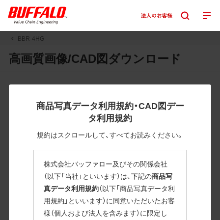
BBR-4HG
高画質画像/CAD図ダウンロード
JPGまたはPNGボタンを押すと画像の表示。EPSボタンを押
すと圧縮ファイルのダウンロードが始まります。
商品写真データ利用規約・CAD図デー
JPEG・EPSファイルにはパスが設定されています。画像編集
タ利用規約
の際に便利です。PNG画像は原則として背景を透過したもの
を提供しています。
規約はスクロールして、すべてお読みください。
一部のJPEG・EPSファイルにはパスが設定されていない場合
があります。ご了承ください。
株式会社バッファロー及びその関係会社
掲載データ「JPEG、PNG : 低解像度(RGBカラー)」 「EPS : 高
（以下「当社」といいます）は、下記の
商品写
解像度(CMYKカラー)」
真データ利用規約
（以下「商品写真データ利
用規約」といいます）に同意いただいたお客
BBR-4HG
様（個人および法人を含みます）に限定し