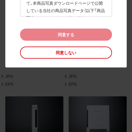
て、本商品写真ダウンロードページで公開
している当社の商品写真データ（以下「商品
高画質画像
写真データ」といいます）のダウンロードお
よび利用を許諾いたします。
また、当社は、下記の
CAD図データ利用規約
同意する
（以下「CAD図データ利用規約」といいます）
に同意いただいたお客様に限定して、本CA
同意しない
D図ダウンロードページで公開している当
社のCAD図データ（以下「CAD図データ」と
いいます）の利用を許諾いたします。
JPG
JPG
お客様が「同意する」ボタンをクリックされ
た場合、商品写真データ利用規約及びCAD
EPS
EPS
図データ利用規約に同意いただいたものと
みなされます。
なお、商品写真データ利用規約及びCAD図
データ利用規約の記載事項は予告なく変更
されることがあります。各データをダウン
ロードする際には最新の規約をご確認くだ