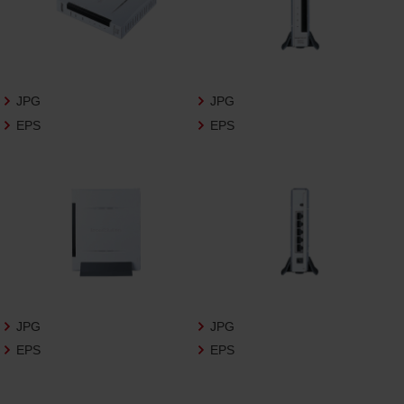
3.遵守事項
お客様は、商品写真データの利用に際し、次
の各号に掲げる事項を遵守するものとしま
す。
JPG
JPG
商品写真データの全部又は一部の譲
EPS
EPS
渡、貸与、再利用許諾、改変、著作権表
示の除去等をしないこと
商品写真データに表示されている当
社商品についての情報（社名、商品名
等）を併記する等の方法により、商品
写真データに表示されている商品が、
当社の商品であることを特定できる
表示を行うこと
商品写真データに著作権表示、ラベ
ル、商標その他のマークがある場合、
それらを除去しないこと
JPG
JPG
商品写真データを当社HPのトップ
EPS
EPS
ページ以外のサイトとのリンクとし
て利用しないこと
商品写真データを他社のロゴ又は他