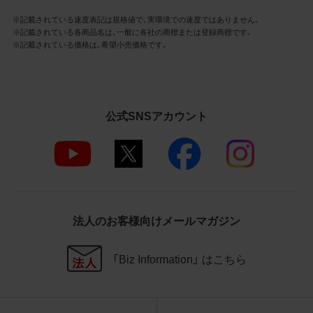
社商品等に近づけて掲記するなどし
※記載されている速度表記は規格値で、実環境での速度ではありません。
て、当社と提携、協力関係等にあると
※記載されている各商品名は、一般に各社の商標または登録商標です。
の示唆や誤解を生じさせうる態様の
※記載されている価格は、希望小売価格です。
利用を行わないこと
その他、当社の運営するサイトではな
いと看者が判断することを困難とす
るような態様で、商品写真データを利
用しないこと
公式SNSアカウント
4.免責事項
当社は、商品写真データの正確性、完全性、
適合性、有用性、最新性、第三者権利の非侵
害等について保証するものではありませ
ん。また、商品写真データの利用に起因し
法人のお客様向けメールマガジン
て発生した一切の損害について、当社はそ
の賠償の責任を負いません。また、商品写
「Biz Information」 はこちら
真データの内容は予告なしに変更又は掲載
を中止することがありますのでご了承くだ
さい。