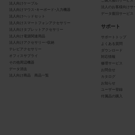
る商品が、当社の商品であることを特定できる表示を行うこと
ご購入後のサービス
法人向けケーブル
法人のお客様向けサ
商品写真データに著作権表示、ラベル、商標その他のマークが
法人向けマウス・キーボード・入力機器
データ復旧サービス
合、それらを除去しないこと
法人向けヘッドセット
商品写真データを当社HPのトップページ以外のサイトとのリ
法人向けスマートフォンアクセサリー
サポート
して利用しないこと
法人向けタブレットアクセサリー
法人向け電源関連用品
商品写真データを他社のロゴ又は他社商品等に近づけて掲記す
サポートトップ
法人向けアクセサリー・収納
よくある質問
どして、当社と提携、協力関係等にあるとの示唆や誤解を生じ
テレビアクセサリー
ダウンロード
る態様の利用を行わないこと
オフィスサプライ
対応情報
その他、当社の運営するサイトではないと看者が判断すること
その他周辺機器
修理サービス
とするような態様で、商品写真データを利用しないこと
データ消去
お問合せ
法人向け商品 商品一覧
カタログ
免責事項
お知らせ
ユーザー登録
は、商品写真データの正確性、完全性、適合性、有用性、最新性、第
付属品の購入
の非侵害等について保証するものではありません。また、商品写
タの利用に起因して発生した一切の損害について、当社はその
を負いません。また、商品写真データの内容は予告なしに変更又
中止することがありますのでご了承ください。