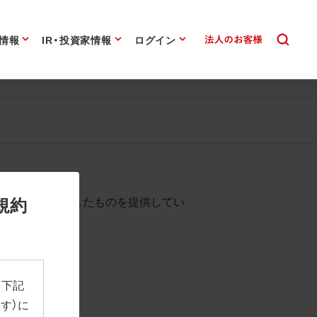
情報
IR・投資家情報
ログイン
始まります。
規約
として背景を透過したものを提供してい
、下記
す）に