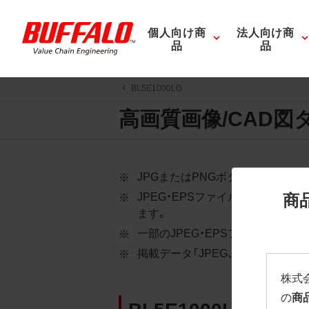
個人向け商
法人向け商
品
品
BL5E1000LG
高画質画像/CAD図
JPGまたはPNGボタンを押すと
商
JPEG・EPSファイルにはパス
ます。
一部のJPEG・EPSファイルに
掲載データ「JPEG、PNG : 低解像度
株式
の
商
BL5E1000LG