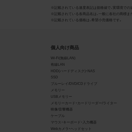
るこ
※記載されている速度表記は規格値で、実環境での
※記載されている各商品名は、一般に各社の商標ま
2.
※記載されている価格は、希望小売価格です。
お客
る販
る場
個人向け商品
から
Wi-Fi(無線LAN)
デー
有線LAN
HDD(ハードディスク)・NAS
3.
SSD
お客
ブルーレイ/DVD/CDドライブ
メモリー
もの
USBメモリー
メモリーカード・カードリーダー/ライター
映像/音響機器
ケーブル
マウス・キーボード・入力機器
Webカメラ・ヘッドセット