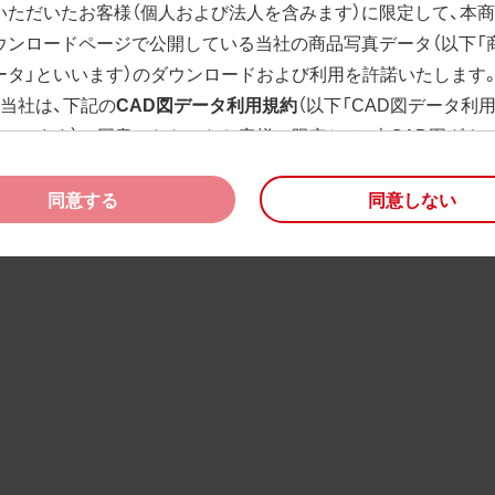
いただいたお客様（個人および法人を含みます）に限定して、本
ウンロードページで公開している当社の商品写真データ（以下「
ータ」といいます）のダウンロードおよび利用を許諾いたします
、当社は、下記の
CAD図データ利用規約
（以下「CAD図データ利
といいます）に同意いただいたお客様に限定して、本CAD図ダウ
ージで公開している当社のCAD図データ（以下「CAD図データ」
）の利用を許諾いたします。
同意する
同意しない
様が「同意する」ボタンをクリックされた場合、商品写真データ
びCAD図データ利用規約に同意いただいたものとみなされます
、商品写真データ利用規約及びCAD図データ利用規約の記載事
く変更されることがあります。各データをダウンロードする際
規約をご確認くださいますようお願い申し上げます。
商品写真データ利用規約
権利の帰属
様は、商品写真データに関する著作権等の一切の権利が当社に