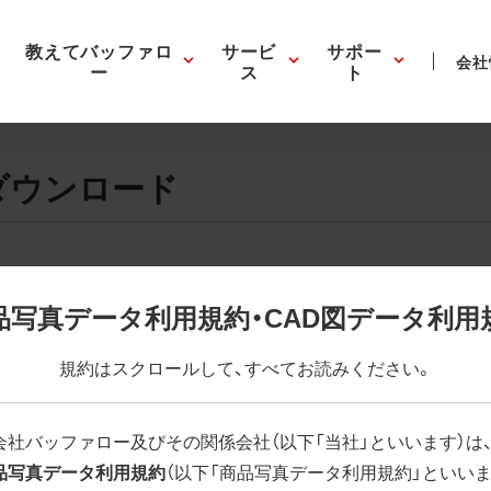
教えてバッファロ
サービ
サポー
会社
ー
ス
ト
ダウンロード
画像の表示。EPSボタンを押すと圧縮ファイルのダウンロードが
品写真データ利用規約・CAD図データ利用
が設定されています。画像編集の際に便利です。PNG画像は原則
規約はスクロールして、すべてお読みください。
はパスが設定されていない場合があります。ご了承ください。
(RGBカラー)」 「EPS : 高解像度(CMYKカラー)」
会社バッファロー及びその関係会社（以下「当社」といいます）は
品写真データ利用規約
（以下「商品写真データ利用規約」といいま