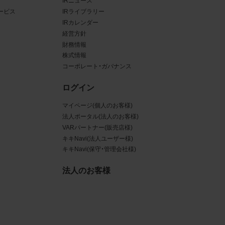
IRニュース
ービス
IRライブラリー
ある場
IRカレンダー
経営方針
ンクと
財務情報
株式情報
るな
コーポレート・ガバナンス
させう
ログイン
を困難
マイページ(個人のお客様)
法人ポータル(法人のお客様)
VARパートナー(販売店様)
キキNavi(法人ユーザー様)
キキNavi(保守・管理会社様)
三者
真
法人のお客様
賠償の
は掲