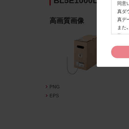
同意
真ダ
高画質画像
真デ
また
約」
ドペ
ます
お客
約及
なお
告な
PNG
新の
EPS
1.
お客