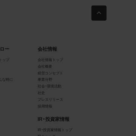
古によ
利用す
当社
ロー
会社情報
品写真
トップ
会社情報トップ
会社概要
経営コンセプト
んな時に
事業分野
守する
社会・環境活動
社史
プレスリリース
採用情報
、著作
IR・投資家情報
、商
てい
IR・投資家情報トップ