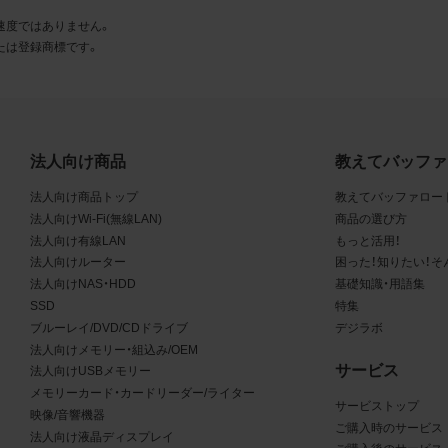
とに同意します。
速度ではありません。
たは登録商標です。
利用許諾
様は、商品写真データ利用規約に従い、当社商品の販売活動（中
売の場合を除く）に関する広告宣伝又は当社商品の報道・解説に
合に限り商品写真データを複製、送信可能化して利用できます。
法人向け商品
教えてバッファ
の個別の同意を得た場合を除き、上記の目的、利用方法以外に商
法人向け商品トップ
教えてバッファロー
タを利用することはできません。
法人向けWi-Fi(無線LAN)
商品の選び方
法人向け有線LAN
もっと活用！
遵守事項
法人向けルーター
困った！知りたい！そ
様は、商品写真データの利用に際し、次の各号に掲げる事項を遵
法人向けNAS・HDD
基礎知識・用語集
SSD
特集
とします。
ブルーレイ/DVD/CDドライブ
デジラボ
法人向けメモリー・組込み/OEM
商品写真データの全部又は一部の譲渡、貸与、再利用許諾、改変
サービス
法人向けUSBメモリー
権表示の除去等をしないこと
メモリーカード・カードリーダー/ライター
商品写真データに表示されている当社商品についての情報（社名
サービストップ
映像/音響機器
品名等）を併記する等の方法により、商品写真データに表示され
ご購入時のサービス
法人向け液晶ディスプレイ