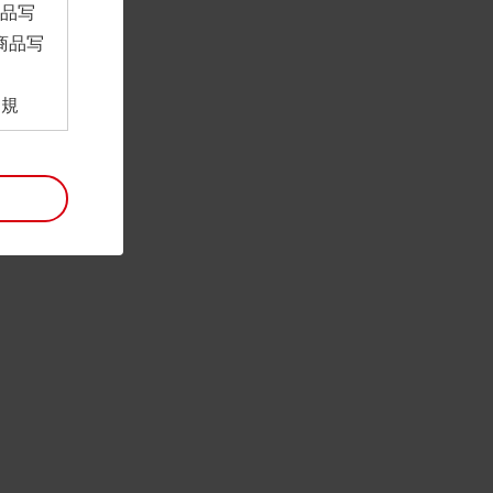
商品写
商品写
。
用規
ンロー
といい
利用規
。
項は予
には最
帰属す