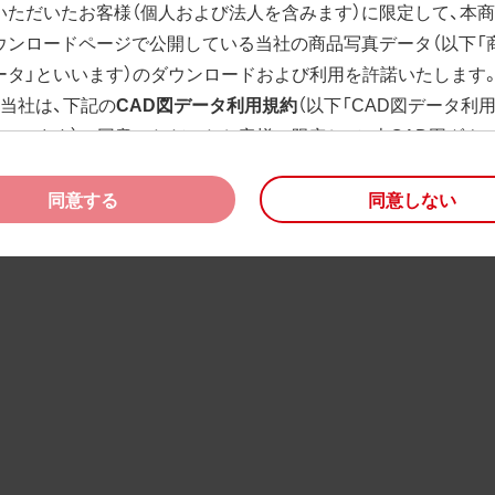
いただいたお客様（個人および法人を含みます）に限定して、本
ウンロードページで公開している当社の商品写真データ（以下「
ータ」といいます）のダウンロードおよび利用を許諾いたします
、当社は、下記の
CAD図データ利用規約
（以下「CAD図データ利
といいます）に同意いただいたお客様に限定して、本CAD図ダウ
ージで公開している当社のCAD図データ（以下「CAD図データ」
）の利用を許諾いたします。
同意する
同意しない
様が「同意する」ボタンをクリックされた場合、商品写真データ
びCAD図データ利用規約に同意いただいたものとみなされます
、商品写真データ利用規約及びCAD図データ利用規約の記載事
く変更されることがあります。各データをダウンロードする際
規約をご確認くださいますようお願い申し上げます。
商品写真データ利用規約
権利の帰属
様は、商品写真データに関する著作権等の一切の権利が当社に