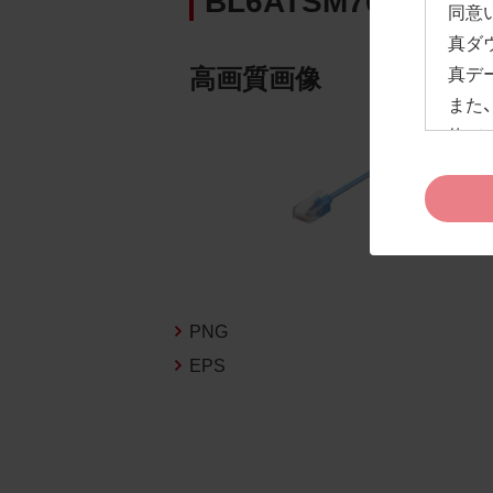
同意
真ダ
高画質画像
真デ
また
約」
ドペ
ます
お客
約及
なお
告な
PNG
新の
EPS
1.
お客