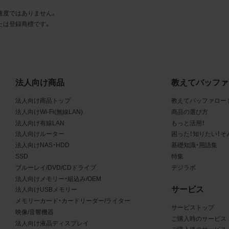
とに同意します。
速度ではありません。
たは登録商標です。
利用許諾
様は、商品写真データ利用規約に従い、当社商品の販売活動（中
売の場合を除く）に関する広告宣伝又は当社商品の報道・解説に
合に限り商品写真データを複製、送信可能化して利用できます。
法人向け商品
教えてバッファ
の個別の同意を得た場合を除き、上記の目的、利用方法以外に商
法人向け商品トップ
教えてバッファロー
タを利用することはできません。
法人向けWi-Fi(無線LAN)
商品の選び方
法人向け有線LAN
もっと活用！
遵守事項
法人向けルーター
困った！知りたい！そ
様は、商品写真データの利用に際し、次の各号に掲げる事項を遵
法人向けNAS・HDD
基礎知識・用語集
SSD
特集
とします。
ブルーレイ/DVD/CDドライブ
デジラボ
法人向けメモリー・組込み/OEM
商品写真データの全部又は一部の譲渡、貸与、再利用許諾、改変
サービス
法人向けUSBメモリー
権表示の除去等をしないこと
メモリーカード・カードリーダー/ライター
商品写真データに表示されている当社商品についての情報（社名
サービストップ
映像/音響機器
品名等）を併記する等の方法により、商品写真データに表示され
ご購入時のサービス
法人向け液晶ディスプレイ