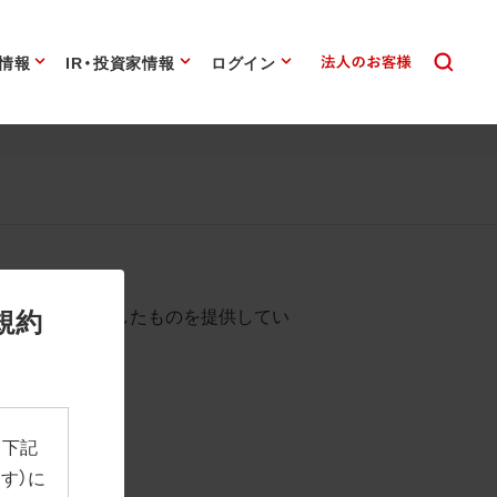
情報
IR・投資家情報
ログイン
始まります。
規約
として背景を透過したものを提供してい
、下記
す）に