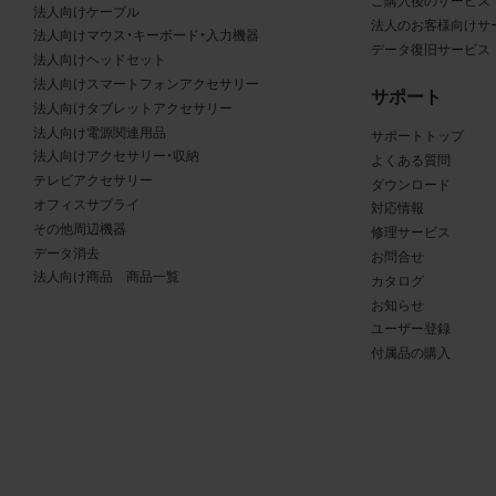
る商品が、当社の商品であることを特定できる表示を行うこと
ご購入後のサービス
法人向けケーブル
法人のお客様向けサ
商品写真データに著作権表示、ラベル、商標その他のマークが
法人向けマウス・キーボード・入力機器
データ復旧サービス
合、それらを除去しないこと
法人向けヘッドセット
商品写真データを当社HPのトップページ以外のサイトとのリ
法人向けスマートフォンアクセサリー
サポート
して利用しないこと
法人向けタブレットアクセサリー
法人向け電源関連用品
商品写真データを他社のロゴ又は他社商品等に近づけて掲記す
サポートトップ
法人向けアクセサリー・収納
よくある質問
どして、当社と提携、協力関係等にあるとの示唆や誤解を生じ
テレビアクセサリー
ダウンロード
る態様の利用を行わないこと
オフィスサプライ
対応情報
その他、当社の運営するサイトではないと看者が判断すること
その他周辺機器
修理サービス
とするような態様で、商品写真データを利用しないこと
データ消去
お問合せ
法人向け商品 商品一覧
カタログ
免責事項
お知らせ
ユーザー登録
は、商品写真データの正確性、完全性、適合性、有用性、最新性、第
付属品の購入
の非侵害等について保証するものではありません。また、商品写
タの利用に起因して発生した一切の損害について、当社はその
を負いません。また、商品写真データの内容は予告なしに変更又
中止することがありますのでご了承ください。