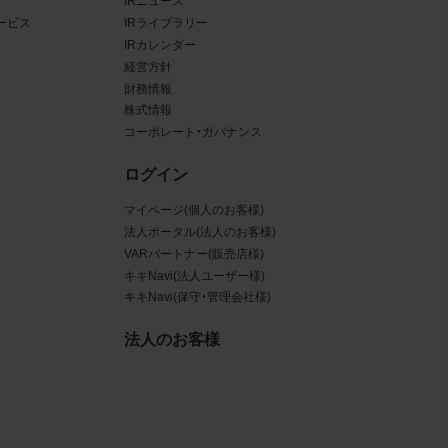
IRニュース
ービス
IRライブラリー
ある場
IRカレンダー
経営方針
ンクと
財務情報
株式情報
るな
コーポレート・ガバナンス
させう
ログイン
を困難
マイページ(個人のお客様)
法人ポータル(法人のお客様)
VARパートナー(販売店様)
キキNavi(法人ユーザー様)
キキNavi(保守・管理会社様)
三者
真
法人のお客様
賠償の
は掲