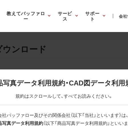
教えてバッファロ
サービ
サポー
会社
ー
ス
ト
ダウンロード
画像の表示。EPSボタンを押すと圧縮ファイルのダウンロードが
品写真データ利用規約・CAD図データ利用
が設定されています。画像編集の際に便利です。PNG画像は原則
規約はスクロールして、すべてお読みください。
はパスが設定されていない場合があります。ご了承ください。
(RGBカラー)」 「EPS : 高解像度(CMYKカラー)」
会社バッファロー及びその関係会社（以下「当社」といいます）は
品写真データ利用規約
（以下「商品写真データ利用規約」といいま