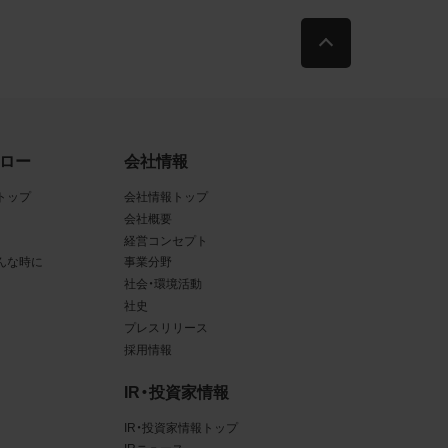
古によ
利用す
当社
ロー
会社情報
品写真
トップ
会社情報トップ
会社概要
経営コンセプト
んな時に
事業分野
守する
社会・環境活動
社史
プレスリリース
採用情報
、著作
IR・投資家情報
、商
てい
IR・投資家情報トップ