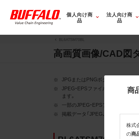
個人向け商
法人向け商
品
品
BL6ATSM70BL
高画質画像/CAD図
JPGまたはPNGボタンを押すと
商
JPEG・EPSファイルにはパス
ます。
一部のJPEG・EPSファイルに
掲載データ「JPEG、PNG : 低解像度
株式
の
商
BL6ATSM70BL