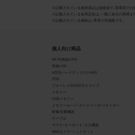
るこ
※記載されている速度表記は規格値で、実環境での
※記載されている各商品名は、一般に各社の商標ま
2.
※記載されている価格は、希望小売価格です。
お客
る販
る場
個人向け商品
から
Wi-Fi(無線LAN)
デー
有線LAN
HDD(ハードディスク)・NAS
3.
SSD
お客
ブルーレイ/DVD/CDドライブ
メモリー
もの
USBメモリー
メモリーカード・カードリーダー/ライター
映像/音響機器
ケーブル
マウス・キーボード・入力機器
Webカメラ・ヘッドセット