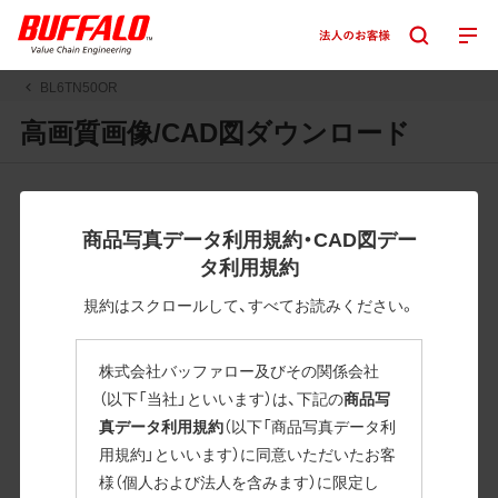
BL6TN50OR
高画質画像/CAD図ダウンロード
JPGまたはPNGボタンを押すと画像の表示。EPSボタンを押
すと圧縮ファイルのダウンロードが始まります。
商品写真データ利用規約・CAD図デー
JPEG・EPSファイルにはパスが設定されています。画像編集
タ利用規約
の際に便利です。PNG画像は原則として背景を透過したもの
を提供しています。
規約はスクロールして、すべてお読みください。
一部のJPEG・EPSファイルにはパスが設定されていない場合
があります。ご了承ください。
株式会社バッファロー及びその関係会社
掲載データ「JPEG、PNG : 低解像度(RGBカラー)」 「EPS : 高
（以下「当社」といいます）は、下記の
商品写
解像度(CMYKカラー)」
真データ利用規約
（以下「商品写真データ利
用規約」といいます）に同意いただいたお客
BL6TN50OR
様（個人および法人を含みます）に限定し