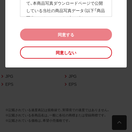
て、本商品写真ダウンロードページで公開
している当社の商品写真データ（以下「商品
高画質画像
写真データ」といいます）のダウンロードお
よび利用を許諾いたします。
また、当社は、下記の
CAD図データ利用規約
同意する
（以下「CAD図データ利用規約」といいます）
に同意いただいたお客様に限定して、本CA
同意しない
D図ダウンロードページで公開している当
社のCAD図データ（以下「CAD図データ」と
いいます）の利用を許諾いたします。
JPG
JPG
お客様が「同意する」ボタンをクリックされ
た場合、商品写真データ利用規約及びCAD
EPS
EPS
図データ利用規約に同意いただいたものと
みなされます。
なお、商品写真データ利用規約及びCAD図
※記載されている速度表記は規格値で、実環境での速度ではありません。
データ利用規約の記載事項は予告なく変更
※記載されている各商品名は、一般に各社の商標または登録商標です。
されることがあります。各データをダウン
※記載されている価格は、希望小売価格です。
ロードする際には最新の規約をご確認くだ