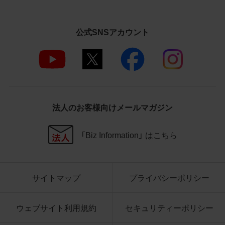
さいますようお願い申し上げます。
商品写真データ利用規約
公式SNSアカウント
1.権利の帰属
お客様は、商品写真データに関する著作権
等の一切の権利が当社に帰属することに同
意します。
2.利用許諾
法人のお客様向けメールマガジン
お客様は、商品写真データ利用規約に従い、
当社商品の販売活動（中古による販売の場
「Biz Information」 はこちら
合を除く）に関する広告宣伝又は当社商品
の報道・解説に利用する場合に限り商品写
真データを複製、送信可能化して利用でき
サイトマップ
プライバシーポリシー
ます。当社からの個別の同意を得た場合を
除き、上記の目的、利用方法以外に商品写真
データを利用することはできません。
ウェブサイト利用規約
セキュリティーポリシー