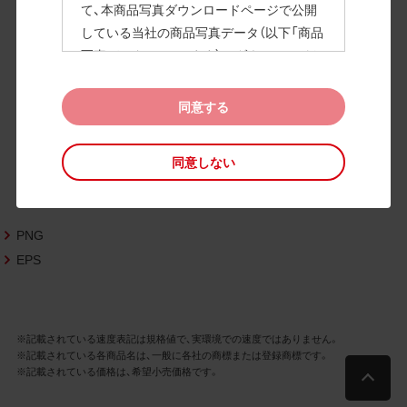
て、本商品写真ダウンロードページで公開
している当社の商品写真データ（以下「商品
高画質画像
写真データ」といいます）のダウンロードお
よび利用を許諾いたします。
また、当社は、下記の
CAD図データ利用規約
同意する
（以下「CAD図データ利用規約」といいます）
に同意いただいたお客様に限定して、本CA
同意しない
D図ダウンロードページで公開している当
社のCAD図データ（以下「CAD図データ」と
いいます）の利用を許諾いたします。
PNG
お客様が「同意する」ボタンをクリックされ
た場合、商品写真データ利用規約及びCAD
EPS
図データ利用規約に同意いただいたものと
みなされます。
なお、商品写真データ利用規約及びCAD図
※記載されている速度表記は規格値で、実環境での速度ではありません。
データ利用規約の記載事項は予告なく変更
※記載されている各商品名は、一般に各社の商標または登録商標です。
されることがあります。各データをダウン
※記載されている価格は、希望小売価格です。
ロードする際には最新の規約をご確認くだ