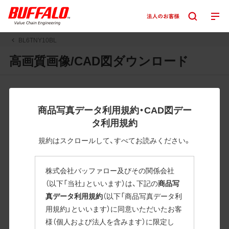
BL6TNY10BL
高画質画像/CAD図ダウンロード
JPGまたはPNGボタンを押すと画像の表示。EPSボタンを押
すと圧縮ファイルのダウンロードが始まります。
商品写真データ利用規約・CAD図デー
JPEG・EPSファイルにはパスが設定されています。画像編集
タ利用規約
の際に便利です。PNG画像は原則として背景を透過したもの
を提供しています。
規約はスクロールして、すべてお読みください。
一部のJPEG・EPSファイルにはパスが設定されていない場合
があります。ご了承ください。
株式会社バッファロー及びその関係会社
掲載データ「JPEG、PNG : 低解像度(RGBカラー)」 「EPS : 高
（以下「当社」といいます）は、下記の
商品写
解像度(CMYKカラー)」
真データ利用規約
（以下「商品写真データ利
用規約」といいます）に同意いただいたお客
BL6TNY10BL
様（個人および法人を含みます）に限定し