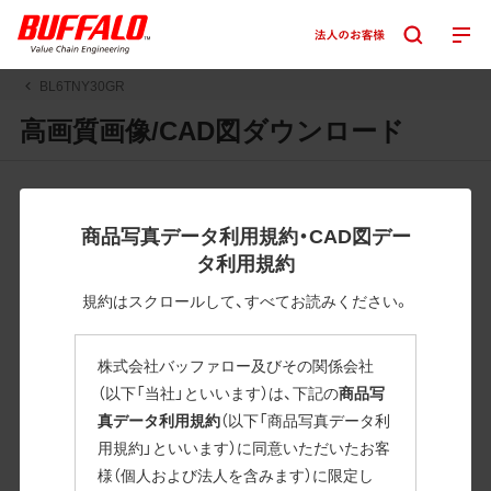
BL6TNY30GR
高画質画像/CAD図ダウンロード
JPGまたはPNGボタンを押すと画像の表示。EPSボタンを押
すと圧縮ファイルのダウンロードが始まります。
商品写真データ利用規約・CAD図デー
JPEG・EPSファイルにはパスが設定されています。画像編集
タ利用規約
の際に便利です。PNG画像は原則として背景を透過したもの
を提供しています。
規約はスクロールして、すべてお読みください。
一部のJPEG・EPSファイルにはパスが設定されていない場合
があります。ご了承ください。
株式会社バッファロー及びその関係会社
掲載データ「JPEG、PNG : 低解像度(RGBカラー)」 「EPS : 高
（以下「当社」といいます）は、下記の
商品写
解像度(CMYKカラー)」
真データ利用規約
（以下「商品写真データ利
用規約」といいます）に同意いただいたお客
BL6TNY30GR
様（個人および法人を含みます）に限定し