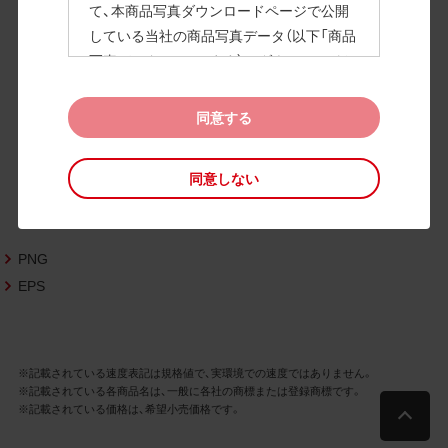
て、本商品写真ダウンロードページで公開
している当社の商品写真データ（以下「商品
高画質画像
写真データ」といいます）のダウンロードお
よび利用を許諾いたします。
また、当社は、下記の
CAD図データ利用規約
同意する
（以下「CAD図データ利用規約」といいます）
に同意いただいたお客様に限定して、本CA
同意しない
D図ダウンロードページで公開している当
社のCAD図データ（以下「CAD図データ」と
いいます）の利用を許諾いたします。
PNG
お客様が「同意する」ボタンをクリックされ
た場合、商品写真データ利用規約及びCAD
EPS
図データ利用規約に同意いただいたものと
みなされます。
なお、商品写真データ利用規約及びCAD図
※記載されている速度表記は規格値で、実環境での速度ではありません。
データ利用規約の記載事項は予告なく変更
※記載されている各商品名は、一般に各社の商標または登録商標です。
されることがあります。各データをダウン
※記載されている価格は、希望小売価格です。
ロードする際には最新の規約をご確認くだ