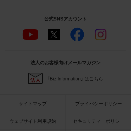
さいますようお願い申し上げます。
商品写真データ利用規約
公式SNSアカウント
1.権利の帰属
お客様は、商品写真データに関する著作権
等の一切の権利が当社に帰属することに同
意します。
2.利用許諾
法人のお客様向けメールマガジン
お客様は、商品写真データ利用規約に従い、
当社商品の販売活動（中古による販売の場
「Biz Information」 はこちら
合を除く）に関する広告宣伝又は当社商品
の報道・解説に利用する場合に限り商品写
真データを複製、送信可能化して利用でき
サイトマップ
プライバシーポリシー
ます。当社からの個別の同意を得た場合を
除き、上記の目的、利用方法以外に商品写真
データを利用することはできません。
ウェブサイト利用規約
セキュリティーポリシー