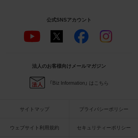
さいますようお願い申し上げます。
商品写真データ利用規約
公式SNSアカウント
1.権利の帰属
お客様は、商品写真データに関する著作権
等の一切の権利が当社に帰属することに同
意します。
2.利用許諾
法人のお客様向けメールマガジン
お客様は、商品写真データ利用規約に従い、
当社商品の販売活動（中古による販売の場
「Biz Information」 はこちら
合を除く）に関する広告宣伝又は当社商品
の報道・解説に利用する場合に限り商品写
真データを複製、送信可能化して利用でき
サイトマップ
プライバシーポリシー
ます。当社からの個別の同意を得た場合を
除き、上記の目的、利用方法以外に商品写真
データを利用することはできません。
ウェブサイト利用規約
セキュリティーポリシー