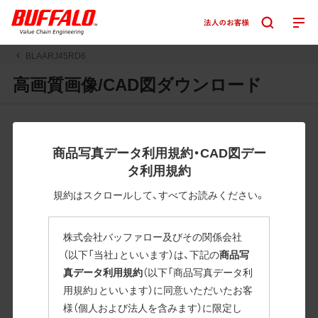
BLAARJ45RD6
高画質画像/CAD図ダウンロード
JPGまたはPNGボタンを押すと画像の表示。EPSボタンを押
すと圧縮ファイルのダウンロードが始まります。
商品写真データ利用規約・CAD図デー
JPEG・EPSファイルにはパスが設定されています。画像編集
タ利用規約
の際に便利です。PNG画像は原則として背景を透過したもの
を提供しています。
規約はスクロールして、すべてお読みください。
一部のJPEG・EPSファイルにはパスが設定されていない場合
があります。ご了承ください。
株式会社バッファロー及びその関係会社
掲載データ「JPEG、PNG : 低解像度(RGBカラー)」 「EPS : 高
（以下「当社」といいます）は、下記の
商品写
解像度(CMYKカラー)」
真データ利用規約
（以下「商品写真データ利
用規約」といいます）に同意いただいたお客
BLAARJ45RD6
様（個人および法人を含みます）に限定し