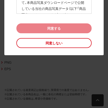
て、本商品写真ダウンロードページで公開
している当社の商品写真データ（以下「商品
高画質画像
写真データ」といいます）のダウンロードお
よび利用を許諾いたします。
また、当社は、下記の
CAD図データ利用規約
同意する
（以下「CAD図データ利用規約」といいます）
に同意いただいたお客様に限定して、本CA
同意しない
D図ダウンロードページで公開している当
社のCAD図データ（以下「CAD図データ」と
いいます）の利用を許諾いたします。
PNG
お客様が「同意する」ボタンをクリックされ
た場合、商品写真データ利用規約及びCAD
EPS
図データ利用規約に同意いただいたものと
みなされます。
なお、商品写真データ利用規約及びCAD図
※記載されている速度表記は規格値で、実環境での速度ではありません。
データ利用規約の記載事項は予告なく変更
※記載されている各商品名は、一般に各社の商標または登録商標です。
されることがあります。各データをダウン
※記載されている価格は、希望小売価格です。
ロードする際には最新の規約をご確認くだ