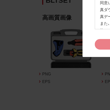
同意
真ダ
高画質画像
真デ
また
約」
ドペ
ます
お客
約及
なお
告な
PNG
P
新の
EPS
E
1.
お客