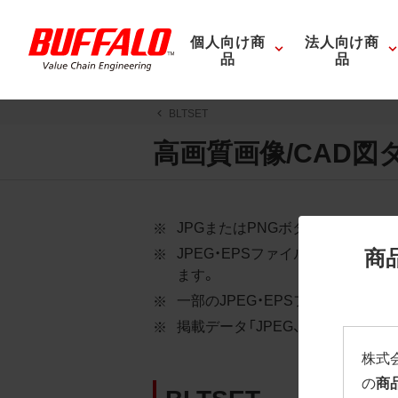
個人向け商
法人向け商
品
品
BLTSET
高画質画像/CAD図
JPGまたはPNGボタンを押すと
商
JPEG・EPSファイルにはパス
ます。
一部のJPEG・EPSファイルに
掲載データ「JPEG、PNG : 低解像度
株式
の
商
BLTSET