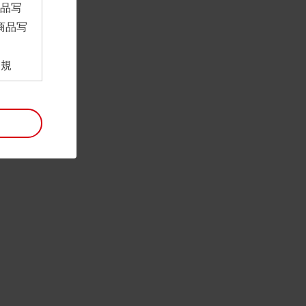
商品写
商品写
。
用規
ンロー
といい
利用規
。
項は予
には最
帰属す