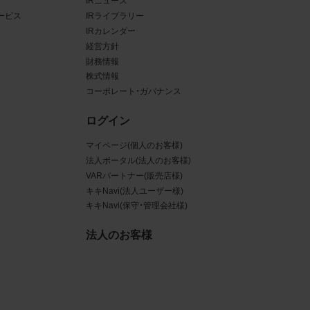
IRニュース
ービス
IRライブラリー
ある場
IRカレンダー
経営方針
ンクと
財務情報
株式情報
るな
コーポレート・ガバナンス
させう
ログイン
を困難
マイページ(個人のお客様)
法人ポータル(法人のお客様)
VARパートナー(販売店様)
キキNavi(法人ユーザー様)
キキNavi(保守・管理会社様)
三者
真
法人のお客様
賠償の
は掲