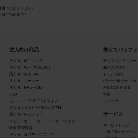
とに同意します。
速度ではありません。
たは登録商標です。
利用許諾
様は、商品写真データ利用規約に従い、当社商品の販売活動（中
売の場合を除く）に関する広告宣伝又は当社商品の報道・解説に
合に限り商品写真データを複製、送信可能化して利用できます。
法人向け商品
教えてバッファ
の個別の同意を得た場合を除き、上記の目的、利用方法以外に商
法人向け商品トップ
教えてバッファロー
タを利用することはできません。
法人向けWi-Fi(無線LAN)
商品の選び方
法人向け有線LAN
もっと活用！
遵守事項
法人向けルーター
困った！知りたい！そ
様は、商品写真データの利用に際し、次の各号に掲げる事項を遵
法人向けNAS・HDD
基礎知識・用語集
SSD
特集
とします。
ブルーレイ/DVD/CDドライブ
デジラボ
法人向けメモリー・組込み/OEM
商品写真データの全部又は一部の譲渡、貸与、再利用許諾、改変
サービス
法人向けUSBメモリー
権表示の除去等をしないこと
メモリーカード・カードリーダー/ライター
商品写真データに表示されている当社商品についての情報（社名
サービストップ
映像/音響機器
品名等）を併記する等の方法により、商品写真データに表示され
ご購入時のサービス
法人向け液晶ディスプレイ