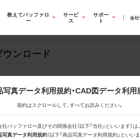
教えてバッファロ
サービ
サポー
会社
ー
ス
ト
ダウンロード
画像の表示。EPSボタンを押すと圧縮ファイルのダウンロードが
品写真データ利用規約・CAD図データ利用
が設定されています。画像編集の際に便利です。PNG画像は原則
規約はスクロールして、すべてお読みください。
はパスが設定されていない場合があります。ご了承ください。
(RGBカラー)」 「EPS : 高解像度(CMYKカラー)」
会社バッファロー及びその関係会社（以下「当社」といいます）は
品写真データ利用規約
（以下「商品写真データ利用規約」といいま