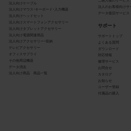
る商品が、当社の商品であることを特定できる表示を行うこと
ご購入後のサービス
法人向けケーブル
法人のお客様向けサ
商品写真データに著作権表示、ラベル、商標その他のマークが
法人向けマウス・キーボード・入力機器
データ復旧サービス
合、それらを除去しないこと
法人向けヘッドセット
商品写真データを当社HPのトップページ以外のサイトとのリ
法人向けスマートフォンアクセサリー
サポート
して利用しないこと
法人向けタブレットアクセサリー
法人向け電源関連用品
商品写真データを他社のロゴ又は他社商品等に近づけて掲記す
サポートトップ
法人向けアクセサリー・収納
よくある質問
どして、当社と提携、協力関係等にあるとの示唆や誤解を生じ
テレビアクセサリー
ダウンロード
る態様の利用を行わないこと
オフィスサプライ
対応情報
その他、当社の運営するサイトではないと看者が判断すること
その他周辺機器
修理サービス
とするような態様で、商品写真データを利用しないこと
データ消去
お問合せ
法人向け商品 商品一覧
カタログ
免責事項
お知らせ
ユーザー登録
は、商品写真データの正確性、完全性、適合性、有用性、最新性、第
付属品の購入
の非侵害等について保証するものではありません。また、商品写
タの利用に起因して発生した一切の損害について、当社はその
を負いません。また、商品写真データの内容は予告なしに変更又
中止することがありますのでご了承ください。