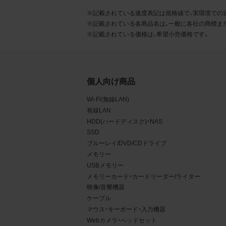
るこ
※記載されている速度表記は規格値で、実環境での
※記載されている各商品名は、一般に各社の商標ま
2.
※記載されている価格は、希望小売価格です。
お客
る販
る場
個人向け商品
から
Wi-Fi(無線LAN)
デー
有線LAN
HDD(ハードディスク)・NAS
3.
SSD
お客
ブルーレイ/DVD/CDドライブ
メモリー
もの
USBメモリー
メモリーカード・カードリーダー/ライター
映像/音響機器
ケーブル
マウス・キーボード・入力機器
Webカメラ・ヘッドセット