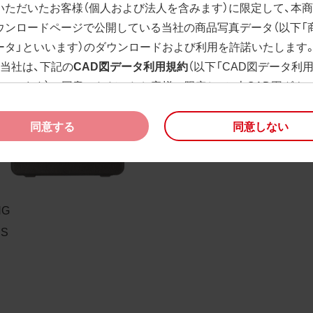
いただいたお客様（個人および法人を含みます）に限定して、本
ウンロードページで公開している当社の商品写真データ（以下「
ータ」といいます）のダウンロードおよび利用を許諾いたします
、当社は、下記の
CAD図データ利用規約
（以下「CAD図データ利
といいます）に同意いただいたお客様に限定して、本CAD図ダウ
ージで公開している当社のCAD図データ（以下「CAD図データ」
）の利用を許諾いたします。
同意する
同意しない
様が「同意する」ボタンをクリックされた場合、商品写真データ
びCAD図データ利用規約に同意いただいたものとみなされます
、商品写真データ利用規約及びCAD図データ利用規約の記載事
く変更されることがあります。各データをダウンロードする際
NG
規約をご確認くださいますようお願い申し上げます。
PS
商品写真データ利用規約
権利の帰属
様は、商品写真データに関する著作権等の一切の権利が当社に