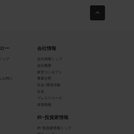
古によ
利用す
当社
ロー
会社情報
品写真
トップ
会社情報トップ
会社概要
経営コンセプト
んな時に
事業分野
守する
社会・環境活動
社史
プレスリリース
採用情報
、著作
IR・投資家情報
、商
てい
IR・投資家情報トップ