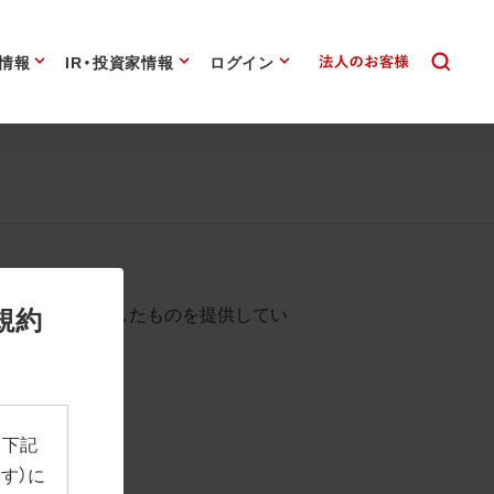
情報
IR・投資家情報
ログイン
始まります。
規約
として背景を透過したものを提供してい
、下記
す）に