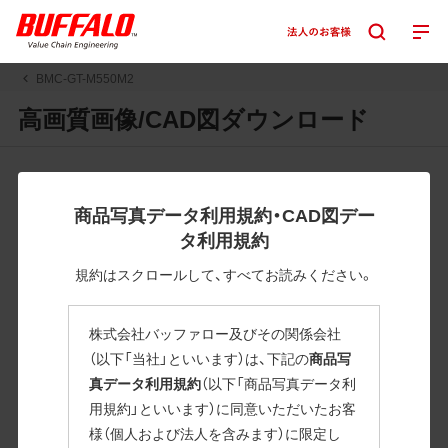
BMC-GT-M550M2
高画質画像/CAD図ダウンロード
JPGまたはPNGボタンを押すと画像の表示。EPSボタンを押
すと圧縮ファイルのダウンロードが始まります。
商品写真データ利用規約・CAD図デー
JPEG・EPSファイルにはパスが設定されています。画像編集
タ利用規約
の際に便利です。PNG画像は原則として背景を透過したもの
を提供しています。
規約はスクロールして、すべてお読みください。
一部のJPEG・EPSファイルにはパスが設定されていない場合
があります。ご了承ください。
株式会社バッファロー及びその関係会社
掲載データ「JPEG、PNG : 低解像度(RGBカラー)」 「EPS : 高
（以下「当社」といいます）は、下記の
商品写
解像度(CMYKカラー)」
真データ利用規約
（以下「商品写真データ利
用規約」といいます）に同意いただいたお客
BMC-GT-M550M2
様（個人および法人を含みます）に限定し