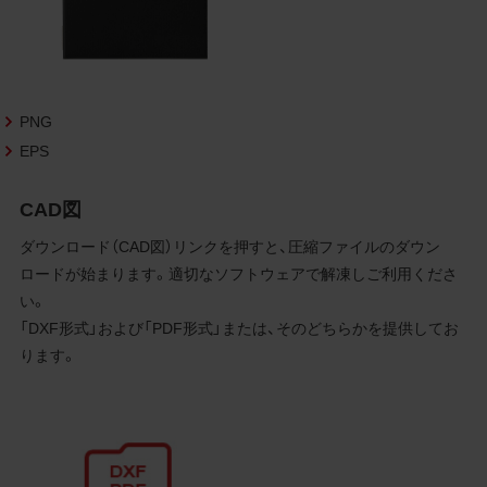
3.遵守事項
お客様は、商品写真データの利用に際し、次
の各号に掲げる事項を遵守するものとしま
す。
PNG
商品写真データの全部又は一部の譲
EPS
渡、貸与、再利用許諾、改変、著作権表
示の除去等をしないこと
商品写真データに表示されている当
CAD図
社商品についての情報（社名、商品名
ダウンロード（CAD図）リンクを押すと、圧縮ファイルのダウン
等）を併記する等の方法により、商品
写真データに表示されている商品が、
ロードが始まります。適切なソフトウェアで解凍しご利用くださ
当社の商品であることを特定できる
い。
表示を行うこと
「DXF形式」および「PDF形式」または、そのどちらかを提供してお
商品写真データに著作権表示、ラベ
ります。
ル、商標その他のマークがある場合、
それらを除去しないこと
商品写真データを当社HPのトップ
ページ以外のサイトとのリンクとし
て利用しないこと
商品写真データを他社のロゴ又は他