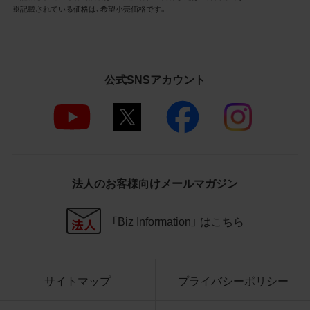
3.遵守事項
※記載されている価格は、希望小売価格です。
お客様は、商品写真データの利用に際し、次
の各号に掲げる事項を遵守するものとしま
す。
公式SNSアカウント
商品写真データの全部又は一部の譲
渡、貸与、再利用許諾、改変、著作権表
示の除去等をしないこと
商品写真データに表示されている当
社商品についての情報（社名、商品名
等）を併記する等の方法により、商品
写真データに表示されている商品が、
法人のお客様向けメールマガジン
当社の商品であることを特定できる
表示を行うこと
商品写真データに著作権表示、ラベ
「Biz Information」 はこちら
ル、商標その他のマークがある場合、
それらを除去しないこと
商品写真データを当社HPのトップ
ページ以外のサイトとのリンクとし
サイトマップ
プライバシーポリシー
て利用しないこと
商品写真データを他社のロゴ又は他