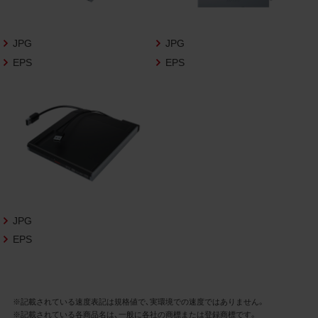
さいますようお願い申し上げます。
商品写真データ利用規約
JPG
JPG
EPS
EPS
1.権利の帰属
お客様は、商品写真データに関する著作権
等の一切の権利が当社に帰属することに同
意します。
2.利用許諾
お客様は、商品写真データ利用規約に従い、
当社商品の販売活動（中古による販売の場
合を除く）に関する広告宣伝又は当社商品
の報道・解説に利用する場合に限り商品写
JPG
真データを複製、送信可能化して利用でき
EPS
ます。当社からの個別の同意を得た場合を
除き、上記の目的、利用方法以外に商品写真
データを利用することはできません。
※記載されている速度表記は規格値で、実環境での速度ではありません。
※記載されている各商品名は、一般に各社の商標または登録商標です。