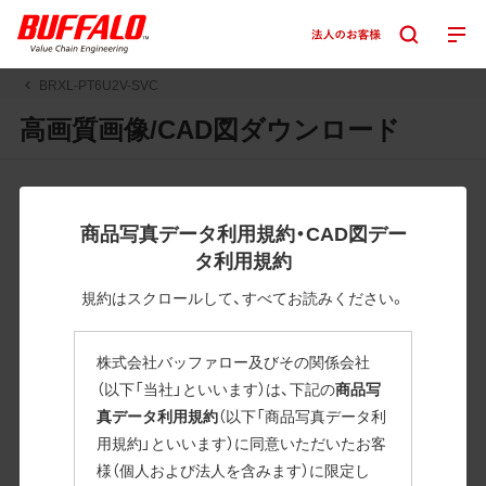
BRXL-PT6U2V-SVC
高画質画像/CAD図ダウンロード
JPGまたはPNGボタンを押すと画像の表示。EPSボタンを押
すと圧縮ファイルのダウンロードが始まります。
商品写真データ利用規約・CAD図デー
JPEG・EPSファイルにはパスが設定されています。画像編集
タ利用規約
の際に便利です。PNG画像は原則として背景を透過したもの
を提供しています。
規約はスクロールして、すべてお読みください。
一部のJPEG・EPSファイルにはパスが設定されていない場合
があります。ご了承ください。
株式会社バッファロー及びその関係会社
掲載データ「JPEG、PNG : 低解像度(RGBカラー)」 「EPS : 高
（以下「当社」といいます）は、下記の
商品写
解像度(CMYKカラー)」
真データ利用規約
（以下「商品写真データ利
用規約」といいます）に同意いただいたお客
BRXL-PT6U2V-SVC
様（個人および法人を含みます）に限定し