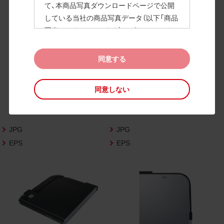
て、本商品写真ダウンロードページで公開
している当社の商品写真データ（以下「商品
高画質画像
写真データ」といいます）のダウンロードお
よび利用を許諾いたします。
また、当社は、下記の
CAD図データ利用規約
同意する
（以下「CAD図データ利用規約」といいます）
に同意いただいたお客様に限定して、本CA
同意しない
D図ダウンロードページで公開している当
社のCAD図データ（以下「CAD図データ」と
いいます）の利用を許諾いたします。
JPG
JPG
お客様が「同意する」ボタンをクリックされ
た場合、商品写真データ利用規約及びCAD
EPS
EPS
図データ利用規約に同意いただいたものと
みなされます。
なお、商品写真データ利用規約及びCAD図
データ利用規約の記載事項は予告なく変更
されることがあります。各データをダウン
ロードする際には最新の規約をご確認くだ