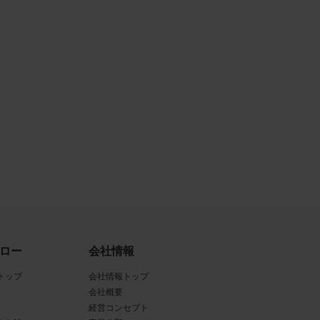
ある場
ンクと
るな
させう
を困難
三者
真
ロー
会社情報
賠償の
トップ
会社情報トップ
は掲
会社概要
経営コンセプト