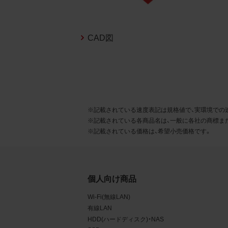
CAD図
※記載されている速度表記は規格値で、実環境での
※記載されている各商品名は、一般に各社の商標ま
※記載されている価格は、希望小売価格です。
4.
当社
権利
個人向け商品
デー
Wi-Fi(無線LAN)
責任
有線LAN
載を
HDD(ハードディスク)・NAS