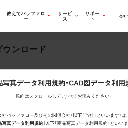
教えてバッファロ
サービ
サポー
会社
ー
ス
ト
ダウンロード
画像の表示。EPSボタンを押すと圧縮ファイルのダウンロードが
品写真データ利用規約・CAD図データ利用
が設定されています。画像編集の際に便利です。PNG画像は原則
規約はスクロールして、すべてお読みください。
はパスが設定されていない場合があります。ご了承ください。
(RGBカラー)」 「EPS : 高解像度(CMYKカラー)」
会社バッファロー及びその関係会社（以下「当社」といいます）は
品写真データ利用規約
（以下「商品写真データ利用規約」といいま