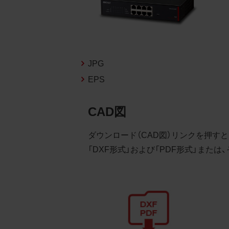
るこ
2.
お客
る販
JPG
る場
EPS
から
デー
CAD図
3.
ダウンロード（CAD図）リンクを押す
お客
「DXF形式」および「PDF形式」また
もの