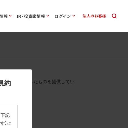
情報
IR・投資家情報
ログイン
始まります。
規約
として背景を透過したものを提供してい
、下記
す）に