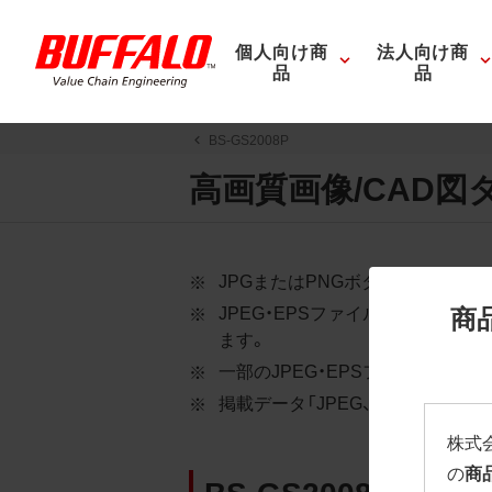
個人向け商
法人向け商
品
品
BS-GS2008P
高画質画像/CAD図
JPGまたはPNGボタンを押すと
商
JPEG・EPSファイルにはパス
ます。
一部のJPEG・EPSファイルに
掲載データ「JPEG、PNG : 低解像度
株式
の
商
BS-GS2008P