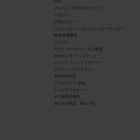
SSD
5.
ブルーレイ/DVD/CDドライブ
商品
メモリー
USBメモリー
の利
メモリーカード・カードリーダー/ライター
違反
映像/音響機器
るも
ケーブル
マウス・キーボード・入力機器
6.
Webカメラ・ヘッドセット
スマートフォンアクセサリー
商品
タブレットアクセサリー
利用
電源関連用品
条件
アクセサリー・収納
テレビアクセサリー
先す
その他周辺機器
個人向け商品 商品一覧
1.
お客
製造