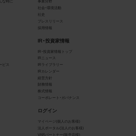
んな時に
事業分野
社会・環境活動
データ
社史
プレスリリース
規約に
採用情報
賠償す
IR・投資家情報
IR・投資家情報トップ
IRニュース
イトの
ービス
IRライブラリー
IRカレンダー
利用
経営方針
約が優
財務情報
株式情報
コーポレート・ガバナンス
ログイン
マイページ(個人のお客様)
当社の
法人ポータル(法人のお客様)
VARパートナー(販売店様)