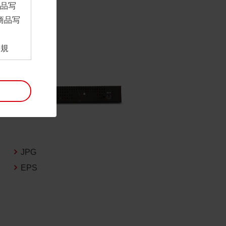
商品写
商品写
。
用規
ンロー
といい
利用規
。
項は予
には最
JPG
EPS
帰属す