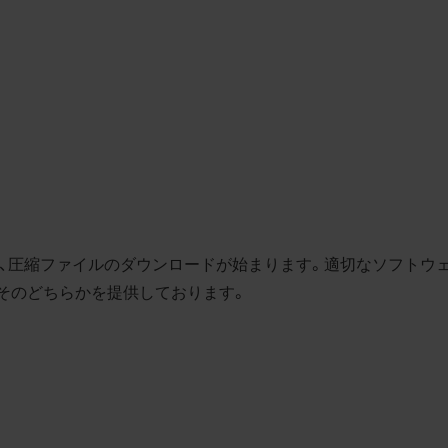
とに同意します。
利用許諾
様は、商品写真データ利用規約に従い、当社商品の販売活動（中
売の場合を除く）に関する広告宣伝又は当社商品の報道・解説に
合に限り商品写真データを複製、送信可能化して利用できます。
の個別の同意を得た場合を除き、上記の目的、利用方法以外に商
タを利用することはできません。
遵守事項
と、圧縮ファイルのダウンロードが始まります。適切なソフトウ
様は、商品写真データの利用に際し、次の各号に掲げる事項を遵
は、そのどちらかを提供しております。
とします。
商品写真データの全部又は一部の譲渡、貸与、再利用許諾、改変
権表示の除去等をしないこと
商品写真データに表示されている当社商品についての情報（社名
品名等）を併記する等の方法により、商品写真データに表示され