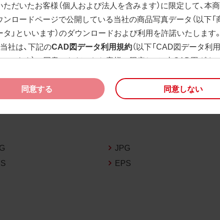
いただいたお客様（個人および法人を含みます）に限定して、本
ウンロードページで公開している当社の商品写真データ（以下「
ータ」といいます）のダウンロードおよび利用を許諾いたします
、当社は、下記の
CAD図データ利用規約
（以下「CAD図データ利
といいます）に同意いただいたお客様に限定して、本CAD図ダウ
ージで公開している当社のCAD図データ（以下「CAD図データ」
）の利用を許諾いたします。
同意する
同意しない
様が「同意する」ボタンをクリックされた場合、商品写真データ
びCAD図データ利用規約に同意いただいたものとみなされます
、商品写真データ利用規約及びCAD図データ利用規約の記載事
く変更されることがあります。各データをダウンロードする際
PG
JPG
規約をご確認くださいますようお願い申し上げます。
PS
EPS
商品写真データ利用規約
権利の帰属
様は、商品写真データに関する著作権等の一切の権利が当社に