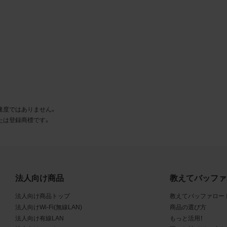
る商品が、当社の商品であることを特定できる表示を行うこと
商品写真データに著作権表示、ラベル、商標その他のマークが
合、それらを除去しないこと
商品写真データを当社HPのトップページ以外のサイトとのリ
して利用しないこと
商品写真データを他社のロゴ又は他社商品等に近づけて掲記す
どして、当社と提携、協力関係等にあるとの示唆や誤解を生じ
る態様の利用を行わないこと
その他、当社の運営するサイトではないと看者が判断すること
速度ではありません。
とするような態様で、商品写真データを利用しないこと
たは登録商標です。
免責事項
は、商品写真データの正確性、完全性、適合性、有用性、最新性、第
の非侵害等について保証するものではありません。また、商品写
法人向け商品
教えてバッファ
タの利用に起因して発生した一切の損害について、当社はその
法人向け商品トップ
教えてバッファロー
を負いません。また、商品写真データの内容は予告なしに変更又
法人向けWi-Fi(無線LAN)
商品の選び方
中止することがありますのでご了承ください。
法人向け有線LAN
もっと活用！