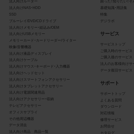
法人向けルーター
困った！知りたい！そ
商品写真データ利用規約の違反
法人向けNAS・HDD
基礎知識・用語集
写真データ利用規約に違反した場合、お客様は直ちに商品写真
SSD
特集
ブルーレイ/DVD/CDドライブ
デジラボ
用を中止し、消去するものとします。また、商品写真データ利用
法人向けメモリー・組込み/OEM
したことにより、当社に損害が生じた場合、お客様はその損害を
サービス
法人向けUSBメモリー
のとします。
メモリーカード・カードリーダー/ライター
サービストップ
映像/音響機器
ご購入時のサービス
その他
法人向け液晶ディスプレイ
ご購入後のサービス
法人向けケーブル
写真データ利用規約に定めのない事項については、当社Webサ
法人のお客様向けサ
法人向けマウス・キーボード・入力機器
データ復旧サービス
条件（
https://www.buffalo.jp/other/about.html
）によるものとし、同
法人向けヘッドセット
と異なる事項を定めた条項については、商品写真データ利用規
法人向けスマートフォンアクセサリー
サポート
法人向けタブレットアクセサリー
ることとします。
法人向け電源関連用品
サポートトップ
法人向けアクセサリー・収納
よくある質問
CAD図データ利用規約
テレビアクセサリー
ダウンロード
オフィスサプライ
権利の帰属
対応情報
その他周辺機器
修理サービス
様は、CAD図データに関する著作権等の一切の権利が当社又は
データ消去
お問合せ
委託する第三者に帰属することに同意します。
法人向け商品 商品一覧
カタログ