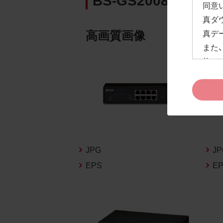
同意
真ダ
高画質画像
真デ
また
約」
ドペ
ます
お客
約及
なお
告な
JPG
J
新の
EPS
E
1.
お客