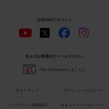
社商品等に近づけて掲記するなどし
て、当社と提携、協力関係等にあると
の示唆や誤解を生じさせうる態様の
利用を行わないこと
公式SNSアカウント
その他、当社の運営するサイトではな
いと看者が判断することを困難とす
るような態様で、商品写真データを利
用しないこと
4.免責事項
法人のお客様向けメールマガジン
当社は、商品写真データの正確性、完全性、
適合性、有用性、最新性、第三者権利の非侵
「Biz Information」 はこちら
害等について保証するものではありませ
ん。また、商品写真データの利用に起因し
て発生した一切の損害について、当社はそ
の賠償の責任を負いません。また、商品写
サイトマップ
プライバシーポリシー
真データの内容は予告なしに変更又は掲載
を中止することがありますのでご了承くだ
ウェブサイト利用規約
セキュリティーポリシー
さい。