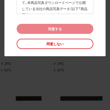
て、本商品写真ダウンロードページで公開
している当社の商品写真データ（以下「商品
高画質画像
写真データ」といいます）のダウンロードお
よび利用を許諾いたします。
また、当社は、下記の
CAD図データ利用規約
同意する
（以下「CAD図データ利用規約」といいます）
に同意いただいたお客様に限定して、本CA
同意しない
D図ダウンロードページで公開している当
社のCAD図データ（以下「CAD図データ」と
いいます）の利用を許諾いたします。
JPG
JPG
お客様が「同意する」ボタンをクリックされ
た場合、商品写真データ利用規約及びCAD
EPS
EPS
図データ利用規約に同意いただいたものと
みなされます。
なお、商品写真データ利用規約及びCAD図
データ利用規約の記載事項は予告なく変更
されることがあります。各データをダウン
ロードする際には最新の規約をご確認くだ