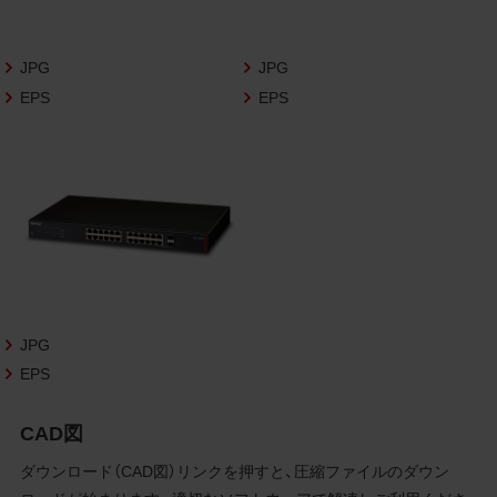
さいますようお願い申し上げます。
商品写真データ利用規約
JPG
JPG
EPS
EPS
1.権利の帰属
お客様は、商品写真データに関する著作権
等の一切の権利が当社に帰属することに同
意します。
2.利用許諾
お客様は、商品写真データ利用規約に従い、
当社商品の販売活動（中古による販売の場
合を除く）に関する広告宣伝又は当社商品
の報道・解説に利用する場合に限り商品写
JPG
真データを複製、送信可能化して利用でき
EPS
ます。当社からの個別の同意を得た場合を
除き、上記の目的、利用方法以外に商品写真
CAD図
データを利用することはできません。
ダウンロード（CAD図）リンクを押すと、圧縮ファイルのダウン