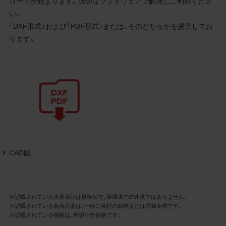
ロードが始まります。適切なソフトウェアで解凍しご利用くださ
3.遵守事項
い。
お客様は、商品写真データの利用に際し、次
「DXF形式」および「PDF形式」または、そのどちらかを提供してお
の各号に掲げる事項を遵守するものとしま
ります。
す。
商品写真データの全部又は一部の譲
渡、貸与、再利用許諾、改変、著作権表
示の除去等をしないこと
商品写真データに表示されている当
社商品についての情報（社名、商品名
等）を併記する等の方法により、商品
写真データに表示されている商品が、
当社の商品であることを特定できる
表示を行うこと
CAD図
商品写真データに著作権表示、ラベ
ル、商標その他のマークがある場合、
それらを除去しないこと
商品写真データを当社HPのトップ
※記載されている速度表記は規格値で、実環境での速度ではありません。
ページ以外のサイトとのリンクとし
※記載されている各商品名は、一般に各社の商標または登録商標です。
て利用しないこと
※記載されている価格は、希望小売価格です。
商品写真データを他社のロゴ又は他