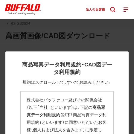
BS-GS2024
高画質画像/CAD図ダウンロード
JPGまたはPNGボタンを押すと画像の表示。EPSボタンを押
すと圧縮ファイルのダウンロードが始まります。
商品写真データ利用規約・CAD図デー
JPEG・EPSファイルにはパスが設定されています。画像編集
タ利用規約
の際に便利です。PNG画像は原則として背景を透過したもの
を提供しています。
規約はスクロールして、すべてお読みください。
一部のJPEG・EPSファイルにはパスが設定されていない場合
があります。ご了承ください。
株式会社バッファロー及びその関係会社
掲載データ「JPEG、PNG : 低解像度(RGBカラー)」 「EPS : 高
（以下「当社」といいます）は、下記の
商品写
解像度(CMYKカラー)」
真データ利用規約
（以下「商品写真データ利
用規約」といいます）に同意いただいたお客
BS-GS2024
様（個人および法人を含みます）に限定し