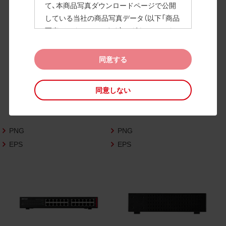
て、本商品写真ダウンロードページで公開
している当社の商品写真データ（以下「商品
高画質画像
写真データ」といいます）のダウンロードお
よび利用を許諾いたします。
また、当社は、下記の
CAD図データ利用規約
同意する
（以下「CAD図データ利用規約」といいます）
に同意いただいたお客様に限定して、本CA
同意しない
D図ダウンロードページで公開している当
社のCAD図データ（以下「CAD図データ」と
いいます）の利用を許諾いたします。
PNG
PNG
お客様が「同意する」ボタンをクリックされ
た場合、商品写真データ利用規約及びCAD
EPS
EPS
図データ利用規約に同意いただいたものと
みなされます。
なお、商品写真データ利用規約及びCAD図
データ利用規約の記載事項は予告なく変更
されることがあります。各データをダウン
ロードする際には最新の規約をご確認くだ