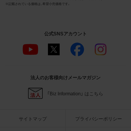
3.遵守事項
※記載されている価格は、希望小売価格です。
お客様は、商品写真データの利用に際し、次
の各号に掲げる事項を遵守するものとしま
す。
公式SNSアカウント
商品写真データの全部又は一部の譲
渡、貸与、再利用許諾、改変、著作権表
示の除去等をしないこと
商品写真データに表示されている当
社商品についての情報（社名、商品名
等）を併記する等の方法により、商品
写真データに表示されている商品が、
法人のお客様向けメールマガジン
当社の商品であることを特定できる
表示を行うこと
商品写真データに著作権表示、ラベ
「Biz Information」 はこちら
ル、商標その他のマークがある場合、
それらを除去しないこと
商品写真データを当社HPのトップ
ページ以外のサイトとのリンクとし
サイトマップ
プライバシーポリシー
て利用しないこと
商品写真データを他社のロゴ又は他