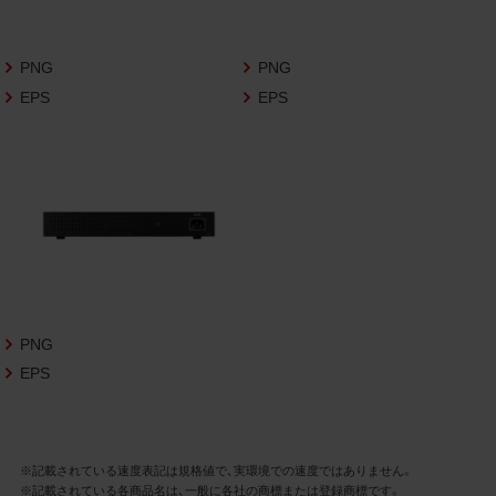
さいますようお願い申し上げます。
商品写真データ利用規約
PNG
PNG
EPS
EPS
1.権利の帰属
お客様は、商品写真データに関する著作権
等の一切の権利が当社に帰属することに同
意します。
2.利用許諾
お客様は、商品写真データ利用規約に従い、
当社商品の販売活動（中古による販売の場
合を除く）に関する広告宣伝又は当社商品
の報道・解説に利用する場合に限り商品写
PNG
真データを複製、送信可能化して利用でき
EPS
ます。当社からの個別の同意を得た場合を
除き、上記の目的、利用方法以外に商品写真
データを利用することはできません。
※記載されている速度表記は規格値で、実環境での速度ではありません。
※記載されている各商品名は、一般に各社の商標または登録商標です。