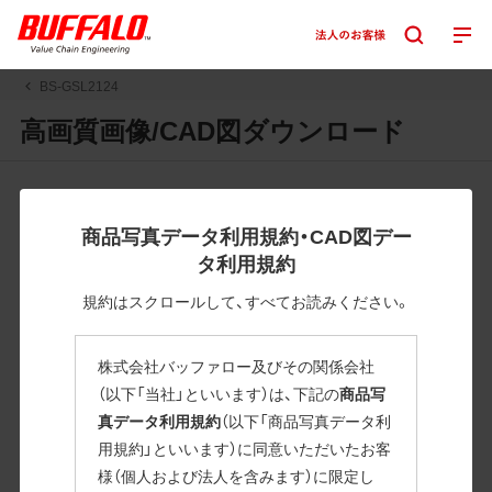
BS-GSL2124
高画質画像/CAD図ダウンロード
JPGまたはPNGボタンを押すと画像の表示。EPSボタンを押
すと圧縮ファイルのダウンロードが始まります。
商品写真データ利用規約・CAD図デー
JPEG・EPSファイルにはパスが設定されています。画像編集
タ利用規約
の際に便利です。PNG画像は原則として背景を透過したもの
を提供しています。
規約はスクロールして、すべてお読みください。
一部のJPEG・EPSファイルにはパスが設定されていない場合
があります。ご了承ください。
株式会社バッファロー及びその関係会社
掲載データ「JPEG、PNG : 低解像度(RGBカラー)」 「EPS : 高
（以下「当社」といいます）は、下記の
商品写
解像度(CMYKカラー)」
真データ利用規約
（以下「商品写真データ利
用規約」といいます）に同意いただいたお客
BS-GSL2124
様（個人および法人を含みます）に限定し