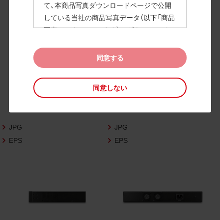
て、本商品写真ダウンロードページで公開
している当社の商品写真データ（以下「商品
高画質画像
写真データ」といいます）のダウンロードお
よび利用を許諾いたします。
また、当社は、下記の
CAD図データ利用規約
同意する
（以下「CAD図データ利用規約」といいます）
に同意いただいたお客様に限定して、本CA
同意しない
D図ダウンロードページで公開している当
社のCAD図データ（以下「CAD図データ」と
いいます）の利用を許諾いたします。
JPG
JPG
お客様が「同意する」ボタンをクリックされ
た場合、商品写真データ利用規約及びCAD
EPS
EPS
図データ利用規約に同意いただいたものと
みなされます。
なお、商品写真データ利用規約及びCAD図
データ利用規約の記載事項は予告なく変更
されることがあります。各データをダウン
ロードする際には最新の規約をご確認くだ