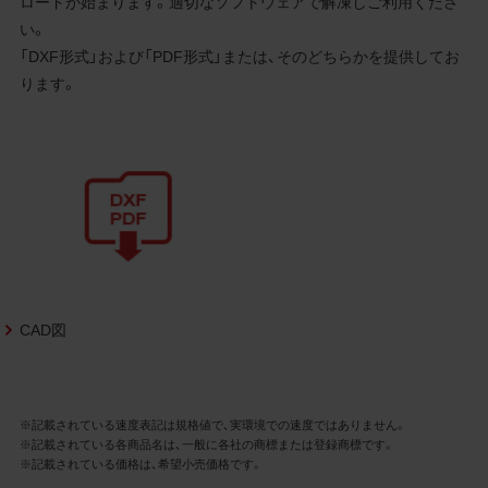
ロードが始まります。適切なソフトウェアで解凍しご利用くださ
3.遵守事項
い。
お客様は、商品写真データの利用に際し、次
「DXF形式」および「PDF形式」または、そのどちらかを提供してお
の各号に掲げる事項を遵守するものとしま
ります。
す。
商品写真データの全部又は一部の譲
渡、貸与、再利用許諾、改変、著作権表
示の除去等をしないこと
商品写真データに表示されている当
社商品についての情報（社名、商品名
等）を併記する等の方法により、商品
写真データに表示されている商品が、
当社の商品であることを特定できる
表示を行うこと
CAD図
商品写真データに著作権表示、ラベ
ル、商標その他のマークがある場合、
それらを除去しないこと
商品写真データを当社HPのトップ
※記載されている速度表記は規格値で、実環境での速度ではありません。
ページ以外のサイトとのリンクとし
※記載されている各商品名は、一般に各社の商標または登録商標です。
て利用しないこと
※記載されている価格は、希望小売価格です。
商品写真データを他社のロゴ又は他