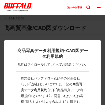
BS-MP2008
高画質画像/CAD図ダウンロード
JPGまたはPNGボタンを押すと画像の表示。EPSボタンを押
すと圧縮ファイルのダウンロードが始まります。
商品写真データ利用規約・CAD図デー
JPEG・EPSファイルにはパスが設定されています。画像編集
タ利用規約
の際に便利です。PNG画像は原則として背景を透過したもの
を提供しています。
規約はスクロールして、すべてお読みください。
一部のJPEG・EPSファイルにはパスが設定されていない場合
があります。ご了承ください。
株式会社バッファロー及びその関係会社
掲載データ「JPEG、PNG : 低解像度(RGBカラー)」 「EPS : 高
（以下「当社」といいます）は、下記の
商品写
解像度(CMYKカラー)」
真データ利用規約
（以下「商品写真データ利
用規約」といいます）に同意いただいたお客
BS-MP2008
様（個人および法人を含みます）に限定し