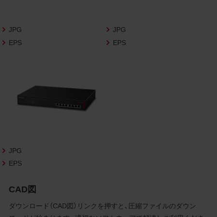
さいますようお願い申し上げます。
商品写真データ利用規約
JPG
JPG
EPS
EPS
1.権利の帰属
お客様は、商品写真データに関する著作権
等の一切の権利が当社に帰属することに同
意します。
2.利用許諾
お客様は、商品写真データ利用規約に従い、
当社商品の販売活動（中古による販売の場
合を除く）に関する広告宣伝又は当社商品
の報道・解説に利用する場合に限り商品写
JPG
真データを複製、送信可能化して利用でき
EPS
ます。当社からの個別の同意を得た場合を
除き、上記の目的、利用方法以外に商品写真
CAD図
データを利用することはできません。
ダウンロード（CAD図）リンクを押すと、圧縮ファイルのダウン