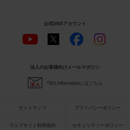
社商品等に近づけて掲記するなどし
て、当社と提携、協力関係等にあると
の示唆や誤解を生じさせうる態様の
利用を行わないこと
公式SNSアカウント
その他、当社の運営するサイトではな
いと看者が判断することを困難とす
るような態様で、商品写真データを利
用しないこと
4.免責事項
法人のお客様向けメールマガジン
当社は、商品写真データの正確性、完全性、
適合性、有用性、最新性、第三者権利の非侵
「Biz Information」 はこちら
害等について保証するものではありませ
ん。また、商品写真データの利用に起因し
て発生した一切の損害について、当社はそ
の賠償の責任を負いません。また、商品写
サイトマップ
プライバシーポリシー
真データの内容は予告なしに変更又は掲載
を中止することがありますのでご了承くだ
ウェブサイト利用規約
セキュリティーポリシー
さい。