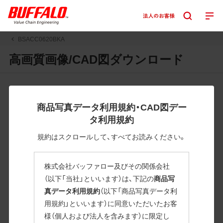
BSACC0620BKA
高画質画像/CAD図ダウンロード
JPGまたはPNGボタンを押すと画像の表示。EPSボタンを押
すと圧縮ファイルのダウンロードが始まります。
商品写真データ利用規約・CAD図デー
JPEG・EPSファイルにはパスが設定されています。画像編集
タ利用規約
の際に便利です。PNG画像は原則として背景を透過したもの
を提供しています。
規約はスクロールして、すべてお読みください。
一部のJPEG・EPSファイルにはパスが設定されていない場合
があります。ご了承ください。
株式会社バッファロー及びその関係会社
掲載データ「JPEG、PNG : 低解像度(RGBカラー)」 「EPS : 高
（以下「当社」といいます）は、下記の
商品写
解像度(CMYKカラー)」
真データ利用規約
（以下「商品写真データ利
用規約」といいます）に同意いただいたお客
BSACC0620BKA
様（個人および法人を含みます）に限定し