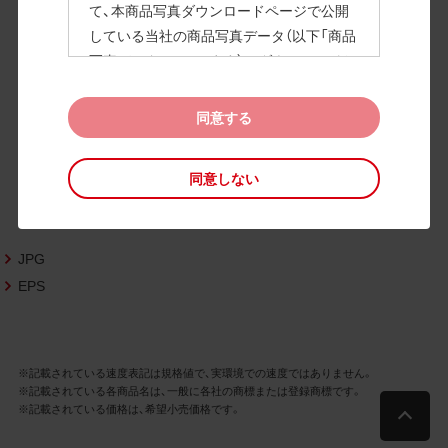
て、本商品写真ダウンロードページで公開
している当社の商品写真データ（以下「商品
高画質画像
写真データ」といいます）のダウンロードお
よび利用を許諾いたします。
また、当社は、下記の
CAD図データ利用規約
同意する
（以下「CAD図データ利用規約」といいます）
に同意いただいたお客様に限定して、本CA
同意しない
D図ダウンロードページで公開している当
社のCAD図データ（以下「CAD図データ」と
いいます）の利用を許諾いたします。
JPG
お客様が「同意する」ボタンをクリックされ
た場合、商品写真データ利用規約及びCAD
EPS
図データ利用規約に同意いただいたものと
みなされます。
なお、商品写真データ利用規約及びCAD図
※記載されている速度表記は規格値で、実環境での速度ではありません。
データ利用規約の記載事項は予告なく変更
※記載されている各商品名は、一般に各社の商標または登録商標です。
されることがあります。各データをダウン
※記載されている価格は、希望小売価格です。
ロードする際には最新の規約をご確認くだ