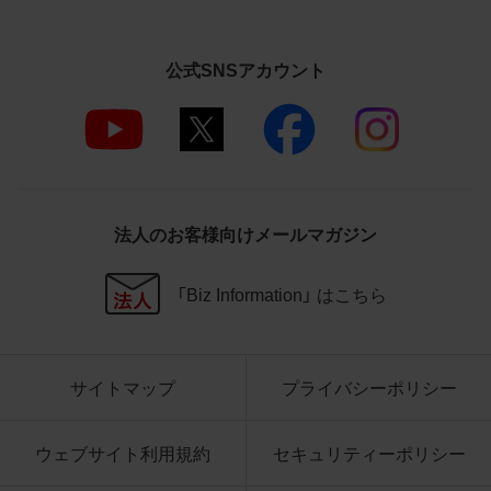
さいますようお願い申し上げます。
商品写真データ利用規約
公式SNSアカウント
1.権利の帰属
お客様は、商品写真データに関する著作権
等の一切の権利が当社に帰属することに同
意します。
2.利用許諾
法人のお客様向けメールマガジン
お客様は、商品写真データ利用規約に従い、
当社商品の販売活動（中古による販売の場
「Biz Information」 はこちら
合を除く）に関する広告宣伝又は当社商品
の報道・解説に利用する場合に限り商品写
真データを複製、送信可能化して利用でき
サイトマップ
プライバシーポリシー
ます。当社からの個別の同意を得た場合を
除き、上記の目的、利用方法以外に商品写真
データを利用することはできません。
ウェブサイト利用規約
セキュリティーポリシー